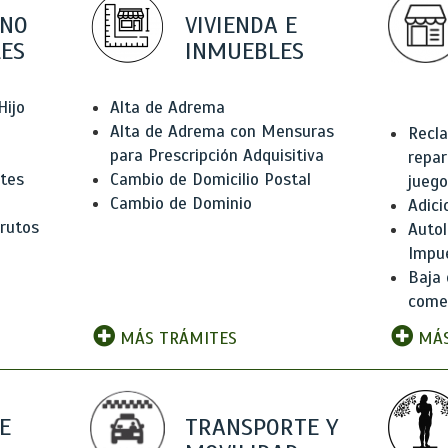
 NO
VIVIENDA E
ES
INMUEBLES
Hijo
Alta de Adrema
Alta de Adrema con Mensuras
Recla
para Prescripción Adquisitiva
repar
ntes
Cambio de Domicilio Postal
juego
Cambio de Dominio
Adici
rutos
Autol
Impu
Baja 
comer
MÁS TRÁMITES
MÁS
E
TRANSPORTE Y