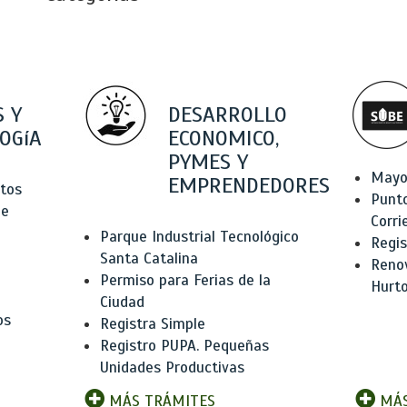
 Y
DESARROLLO
OGíA
ECONOMICO,
PYMES Y
Mayo
EMPRENDEDORES
tos
Punt
de
Corri
Parque Industrial Tecnológico
Regis
Santa Catalina
Renov
Permiso para Ferias de la
Hurt
Ciudad
os
Registra Simple
Registro PUPA. Pequeñas
Unidades Productivas
MÁS TRÁMITES
MÁS