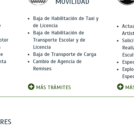
MOVILIDAD
Baja de Habilitación de Taxi y
e
de Licencia
Actua
Baja de Habilitación de
Artís
otor
Transporte Escolar y de
Solic
n
Licencia
Reali
de
Baja de Transporte de Carga
Escul
nta
Cambio de Agencia de
Espec
Remises
Explo
Espec
MÁS TRÁMITES
MÁS
ARES