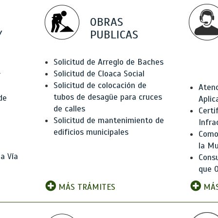
OBRAS
Y
PUBLICAS
Solicitud de Arreglo de Baches
Solicitud de Cloaca Social
r
Solicitud de colocación de
Atenc
tubos de desagüe para cruces
de
Aplic
de calles
Certi
Solicitud de mantenimiento de
Infra
edificios municipales
Como 
la Mu
a Vía
Consu
que O
MÁS TRÁMITES
MÁS