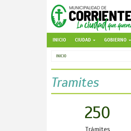
Pasar
al
contenido
principal
INICIO
CIUDAD
GOBIERNO
Se
INICIO
encuentra
usted
Tramites
aquí
250
Trámites