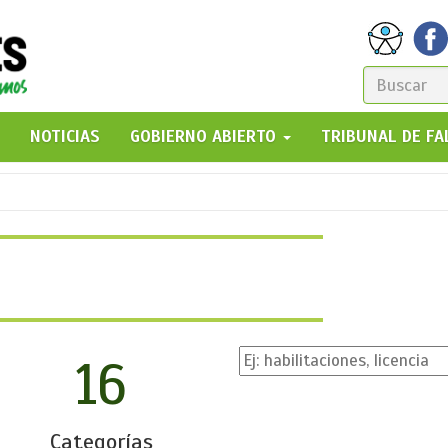
FORM
DE
GO!
NOTICIAS
GOBIERNO ABIERTO
TRIBUNAL DE F
BÚSQ
16
Categorías