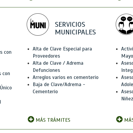
SERVICIOS
MUNICIPALES
Alta de Clave Especial para
Activ
as con
Proveedores
Mayo
Alta de Clave / Adrema
Aseso
Defunciones
Integ
s con
Arreglos varios en cementerio
Aseso
Baja de Clave/Adrema -
Adole
 Único
Cementerio
Aseso
Niñez
l
MÁS TRÁMITES
MÁS