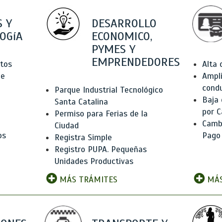
 Y
DESARROLLO
OGíA
ECONOMICO,
PYMES Y
EMPRENDEDORES
tos
Alta
de
Ampli
condu
Parque Industrial Tecnológico
Baja
Santa Catalina
por C
Permiso para Ferias de la
Camb
Ciudad
os
Pago
Registra Simple
Registro PUPA. Pequeñas
Unidades Productivas
MÁS TRÁMITES
MÁS