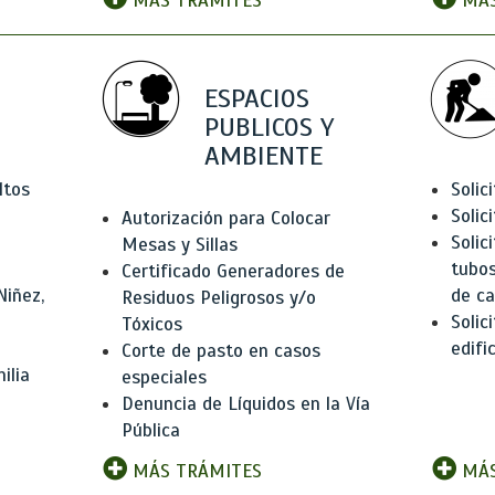
MÁS TRÁMITES
MÁS
ESPACIOS
PUBLICOS Y
AMBIENTE
ltos
Solic
Solic
Autorización para Colocar
Solic
Mesas y Sillas
tubos
Certificado Generadores de
Niñez,
de ca
Residuos Peligrosos y/o
Solic
Tóxicos
edifi
Corte de pasto en casos
ilia
especiales
Denuncia de Líquidos en la Vía
Pública
MÁS TRÁMITES
MÁS