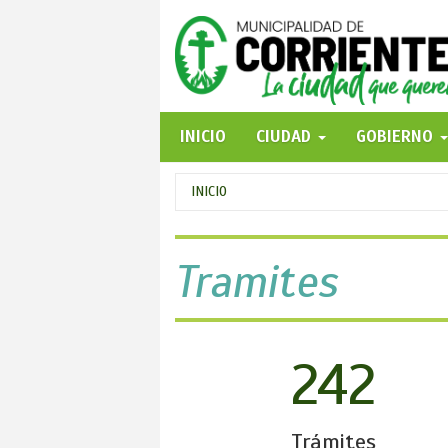
Pasar
al
contenido
principal
INICIO
CIUDAD
GOBIERNO
Se
INICIO
encuentra
usted
Tramites
aquí
242
Trámites