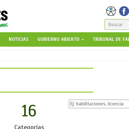
FORM
DE
GO!
NOTICIAS
GOBIERNO ABIERTO
TRIBUNAL DE F
BÚSQ
16
Categorías