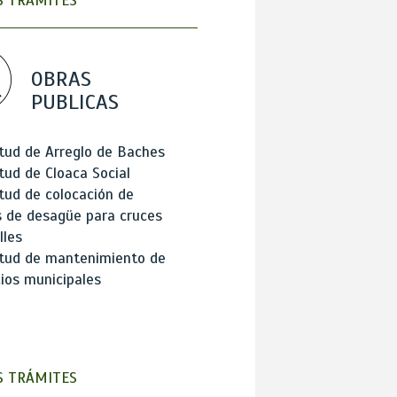
 TRÁMITES
OBRAS
PUBLICAS
itud de Arreglo de Baches
itud de Cloaca Social
itud de colocación de
 de desagüe para cruces
lles
itud de mantenimiento de
cios municipales
 TRÁMITES