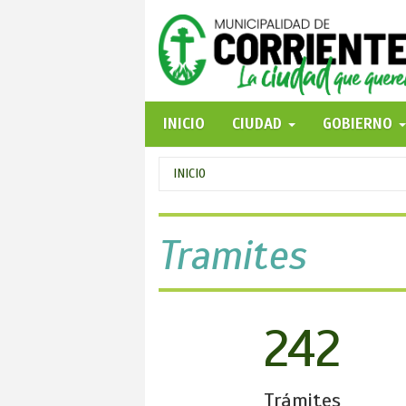
Pasar
al
contenido
principal
INICIO
CIUDAD
GOBIERNO
Se
INICIO
encuentra
usted
Tramites
aquí
242
Trámites