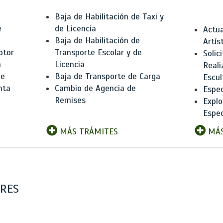
Baja de Habilitación de Taxi y
e
de Licencia
Actua
Baja de Habilitación de
Artís
otor
Transporte Escolar y de
Solic
n
Licencia
Reali
de
Baja de Transporte de Carga
Escul
nta
Cambio de Agencia de
Espec
Remises
Explo
Espec
MÁS TRÁMITES
MÁS
ARES