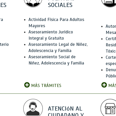
ES
SOCIALES
ra
Actividad Física Para Adultos
Mayores
Autor
Asesoramiento Jurídico
Mesas
Integral y Gratuito
Certi
terio
Asesoramiento Legal de Niñez,
Resid
Adolescencia y Familia
Tóxic
Asesoramiento Social de
Corte
Niñez, Adolescencia y Familia
espec
Denun
Públi
MÁS TRÁMITES
MÁS
ATENCIóN AL
CIUDADANO Y