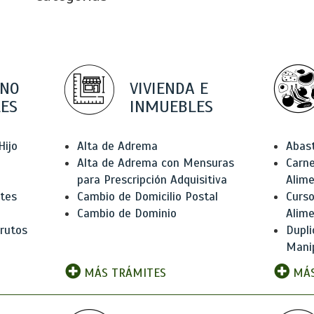
 NO
VIVIENDA E
ES
INMUEBLES
Hijo
Alta de Adrema
Abas
Alta de Adrema con Mensuras
Carne
para Prescripción Adquisitiva
Alim
ntes
Cambio de Domicilio Postal
Curso
Cambio de Dominio
Alim
rutos
Dupli
Manip
MÁS TRÁMITES
MÁS