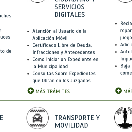
SERVICIOS
DIGITALES
Baches
Recla
e
repar
Atención al Usuario de la
ruces
juego
Aplicación Móvil
Adici
Certificado Libre de Deuda,
to de
Autol
Infracciones y Antecedentes
Impu
Como Iniciar un Expediente en
Baja 
la Municipalidad
comer
Consultas Sobre Expedientes
que Obran en los Juzgados
MÁS TRÁMITES
MÁS
E
TRANSPORTE Y
MOVILIDAD