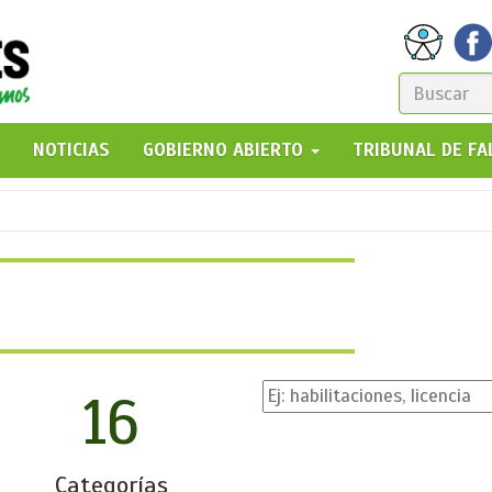
FORM
DE
GO!
NOTICIAS
GOBIERNO ABIERTO
TRIBUNAL DE F
BÚSQ
16
Categorías