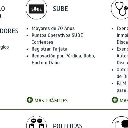
LO
SUBE
,
Mayores de 70 Años
Exen
DORES
Puntos Operativos SUBE
Inmob
Corrientes
Disc
ógico
Registrar Tarjeta
Exenc
Renovación por Pérdida, Robo,
Auto
Hurto o Daño
Disc
Obten
de Di
P.I.M
para 
MÁS TRÁMITES
MÁS
POLITICAS