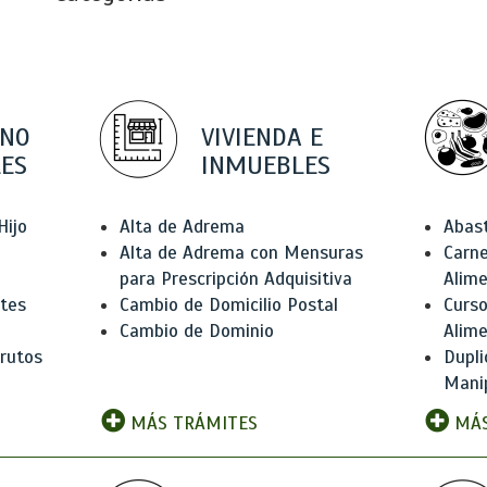
 NO
VIVIENDA E
ES
INMUEBLES
Hijo
Alta de Adrema
Abas
Alta de Adrema con Mensuras
Carne
para Prescripción Adquisitiva
Alim
ntes
Cambio de Domicilio Postal
Curso
Cambio de Dominio
Alim
rutos
Dupli
Manip
MÁS TRÁMITES
MÁS