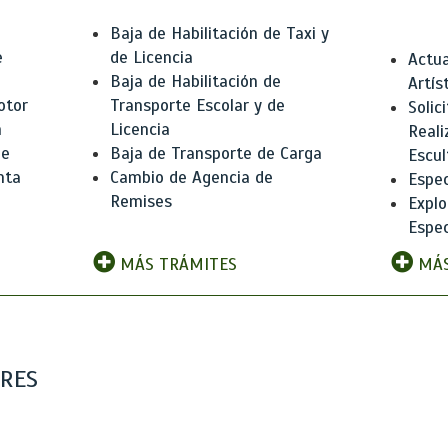
Baja de Habilitación de Taxi y
e
de Licencia
Actua
Baja de Habilitación de
Artís
otor
Transporte Escolar y de
Solic
n
Licencia
Reali
de
Baja de Transporte de Carga
Escul
nta
Cambio de Agencia de
Espec
Remises
Explo
Espec
MÁS TRÁMITES
MÁS
ARES