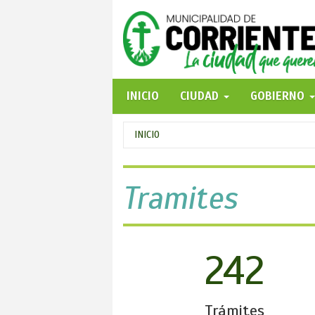
Pasar
al
contenido
principal
INICIO
CIUDAD
GOBIERNO
Se
INICIO
encuentra
usted
Tramites
aquí
242
Trámites