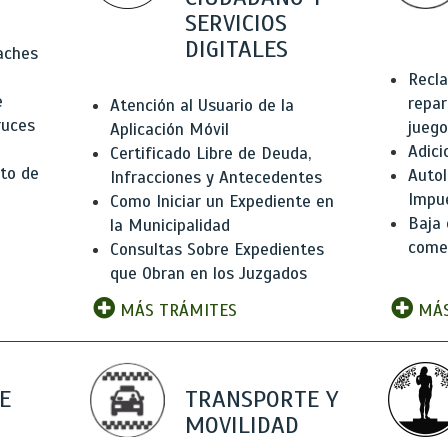
SERVICIOS
DIGITALES
Baches
Recla
e
repar
Atención al Usuario de la
ruces
juego
Aplicación Móvil
Adici
Certificado Libre de Deuda,
to de
Autol
Infracciones y Antecedentes
Impu
Como Iniciar un Expediente en
Baja 
la Municipalidad
comer
Consultas Sobre Expedientes
que Obran en los Juzgados
MÁS TRÁMITES
MÁS
E
TRANSPORTE Y
MOVILIDAD