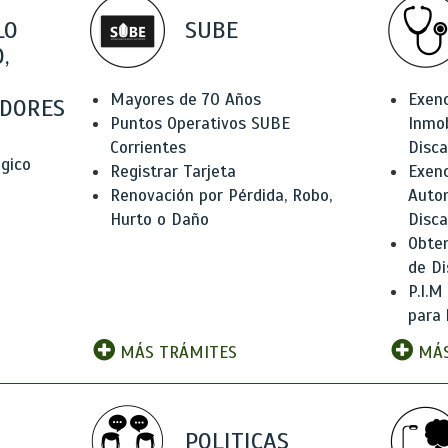
LO
SUBE
,
Mayores de 70 Años
Exen
DORES
Puntos Operativos SUBE
Inmob
Corrientes
Disc
ógico
Registrar Tarjeta
Exenc
Renovación por Pérdida, Robo,
Auto
Hurto o Daño
Disc
Obten
de Di
P.I.M
para 
MÁS TRÁMITES
MÁS
POLITICAS