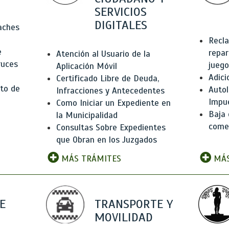
SERVICIOS
DIGITALES
Baches
Recla
e
repar
Atención al Usuario de la
ruces
juego
Aplicación Móvil
Adici
Certificado Libre de Deuda,
to de
Autol
Infracciones y Antecedentes
Impu
Como Iniciar un Expediente en
Baja 
la Municipalidad
comer
Consultas Sobre Expedientes
que Obran en los Juzgados
MÁS TRÁMITES
MÁS
E
TRANSPORTE Y
MOVILIDAD