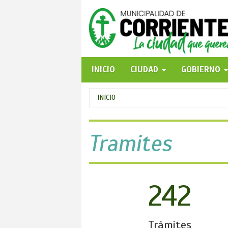
Pasar
al
contenido
principal
INICIO
CIUDAD
GOBIERNO
Se
INICIO
encuentra
usted
Tramites
aquí
242
Trámites