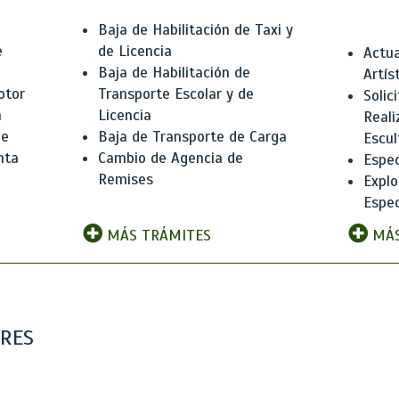
Baja de Habilitación de Taxi y
e
de Licencia
Actua
Baja de Habilitación de
Artís
otor
Transporte Escolar y de
Solic
n
Licencia
Reali
de
Baja de Transporte de Carga
Escul
nta
Cambio de Agencia de
Espec
Remises
Explo
Espec
MÁS TRÁMITES
MÁS
ARES