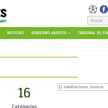
FORM
DE
GO!
NOTICIAS
GOBIERNO ABIERTO
TRIBUNAL DE F
BÚSQ
16
Categorías