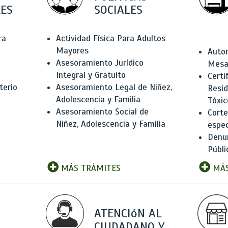
ES
SOCIALES
ra
Actividad Física Para Adultos
Mayores
Autor
Asesoramiento Jurídico
Mesas
Integral y Gratuito
Certi
terio
Asesoramiento Legal de Niñez,
Resid
Adolescencia y Familia
Tóxic
Asesoramiento Social de
Corte
Niñez, Adolescencia y Familia
espec
Denun
Públi
MÁS TRÁMITES
MÁS
ATENCIóN AL
CIUDADANO Y