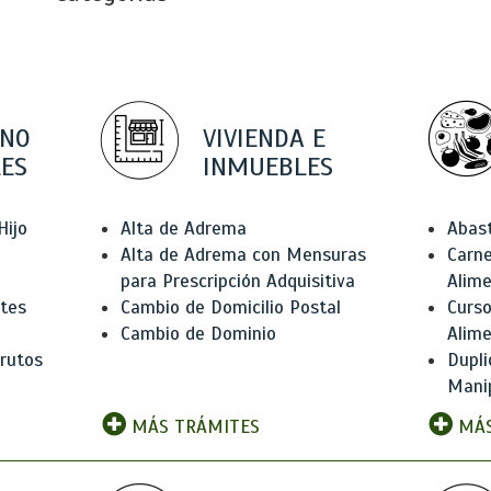
 NO
VIVIENDA E
ES
INMUEBLES
Hijo
Alta de Adrema
Abas
Alta de Adrema con Mensuras
Carne
para Prescripción Adquisitiva
Alim
ntes
Cambio de Domicilio Postal
Curso
Cambio de Dominio
Alim
rutos
Dupli
Manip
MÁS TRÁMITES
MÁS