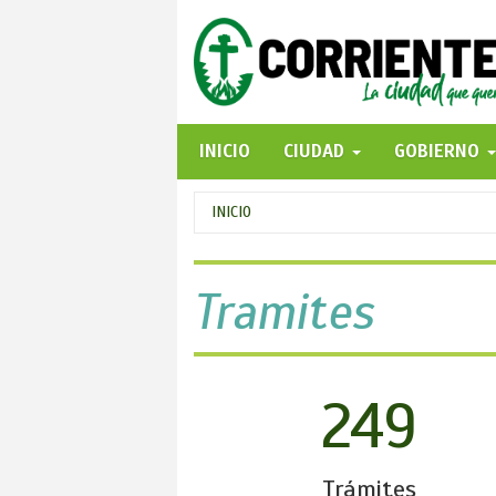
Pasar
al
contenido
principal
INICIO
CIUDAD
GOBIERNO
Se
INICIO
encuentra
usted
Tramites
aquí
249
Trámites