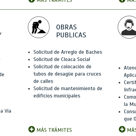
MÁS TRÁMITES
MÁS
OBRAS
Y
PUBLICAS
Solicitud de Arreglo de Baches
Solicitud de Cloaca Social
r
Solicitud de colocación de
Atenc
tubos de desagüe para cruces
de
Aplic
de calles
Certi
Solicitud de mantenimiento de
Infra
edificios municipales
Como 
la Mu
a Vía
Consu
que O
MÁS TRÁMITES
MÁS