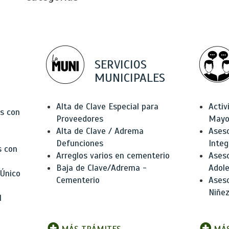
SERVICIOS
MUNICIPALES
Alta de Clave Especial para
Activ
as con
Proveedores
Mayo
Alta de Clave / Adrema
Aseso
Defunciones
Integ
s con
Arreglos varios en cementerio
Aseso
Baja de Clave/Adrema -
Adole
 Único
Cementerio
Aseso
Niñez
l