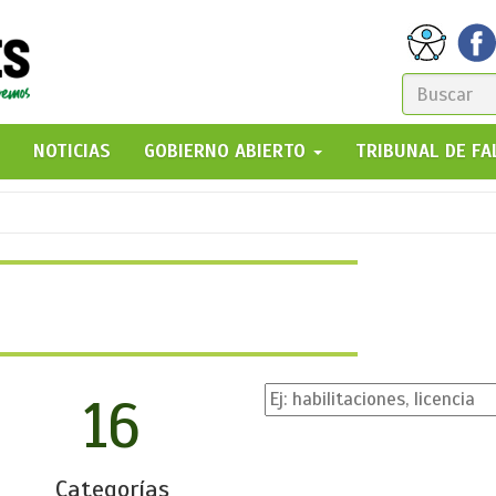
FORM
DE
GO!
NOTICIAS
GOBIERNO ABIERTO
TRIBUNAL DE F
BÚSQ
16
Categorías