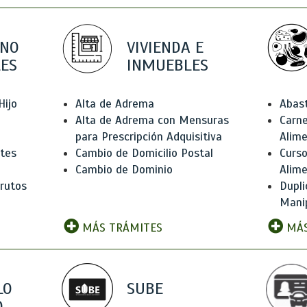
 NO
VIVIENDA E
ES
INMUEBLES
Hijo
Alta de Adrema
Abas
Alta de Adrema con Mensuras
Carne
para Prescripción Adquisitiva
Alim
ntes
Cambio de Domicilio Postal
Curso
Cambio de Dominio
Alim
rutos
Dupli
Manip
MÁS TRÁMITES
MÁS
LO
SUBE
,