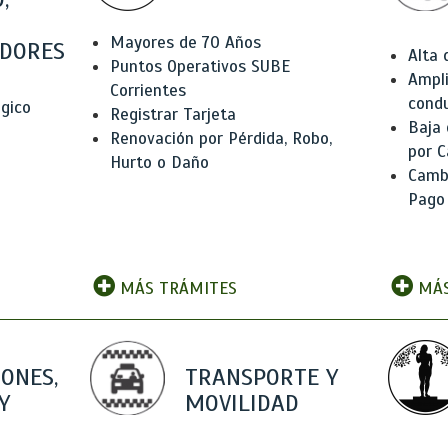
Mayores de 70 Años
DORES
Alta
Puntos Operativos SUBE
Ampli
Corrientes
condu
ógico
Registrar Tarjeta
Baja
Renovación por Pérdida, Robo,
por C
Hurto o Daño
Camb
Pago
MÁS TRÁMITES
MÁS
IONES,
TRANSPORTE Y
Y
MOVILIDAD