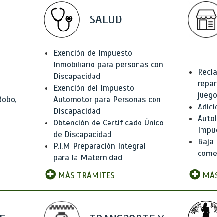
SALUD
Exención de Impuesto
Inmobiliario para personas con
Recla
Discapacidad
repar
Exención del Impuesto
juego
Robo,
Automotor para Personas con
Adici
Discapacidad
Autol
Obtención de Certificado Único
Impu
de Discapacidad
Baja 
P.I.M Preparación Integral
comer
para la Maternidad
MÁS TRÁMITES
MÁS