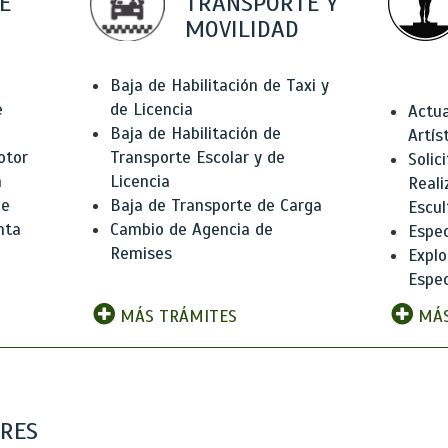
E
TRANSPORTE Y
MOVILIDAD
Baja de Habilitación de Taxi y
e
de Licencia
Actua
Baja de Habilitación de
Artís
otor
Transporte Escolar y de
Solic
n
Licencia
Reali
de
Baja de Transporte de Carga
Escul
nta
Cambio de Agencia de
Espec
Remises
Explo
Espec
MÁS TRÁMITES
MÁS
ARES