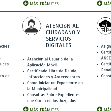
MÁS TRÁMITES
MÁS
ATENCIóN AL
CIUDADANO Y
SERVICIOS
DIGITALES
Baches
Asign
Certi
e
ANSE
Atención al Usuario de la
ruces
Certi
Aplicación Móvil
Pena
Certificado Libre de Deuda,
to de
Const
Infracciones y Antecedentes
Como Iniciar un Expediente en
la Municipalidad
Consultas Sobre Expedientes
que Obran en los Juzgados
MÁS TRÁMITES
MÁS