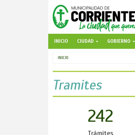
Pasar
al
contenido
principal
INICIO
CIUDAD
GOBIERNO
Se
INICIO
encuentra
usted
Tramites
aquí
242
Trámites