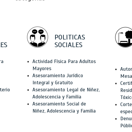
POLITICAS
ES
SOCIALES
ra
Actividad Física Para Adultos
Mayores
Autor
Asesoramiento Jurídico
Mesas
Integral y Gratuito
Certi
terio
Asesoramiento Legal de Niñez,
Resid
Adolescencia y Familia
Tóxic
Asesoramiento Social de
Corte
Niñez, Adolescencia y Familia
espec
Denun
Públi