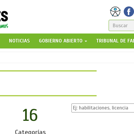
FORM
DE
GO!
NOTICIAS
GOBIERNO ABIERTO
TRIBUNAL DE F
BÚSQ
16
Categorías