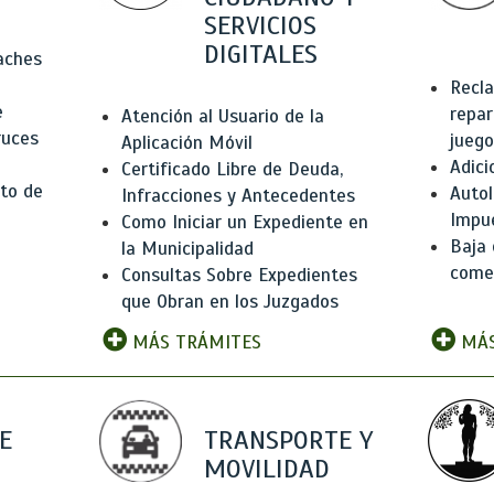
SERVICIOS
DIGITALES
Baches
Recla
e
repar
Atención al Usuario de la
ruces
juego
Aplicación Móvil
Adici
Certificado Libre de Deuda,
to de
Autol
Infracciones y Antecedentes
Impu
Como Iniciar un Expediente en
Baja 
la Municipalidad
comer
Consultas Sobre Expedientes
que Obran en los Juzgados
MÁS TRÁMITES
MÁS
E
TRANSPORTE Y
MOVILIDAD