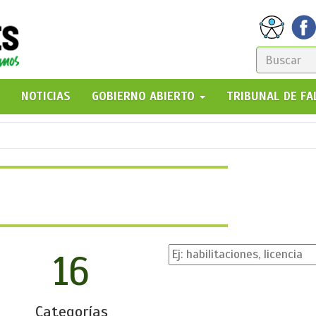
FORM
DE
GO!
NOTICIAS
GOBIERNO ABIERTO
TRIBUNAL DE F
BÚSQ
16
Categorías