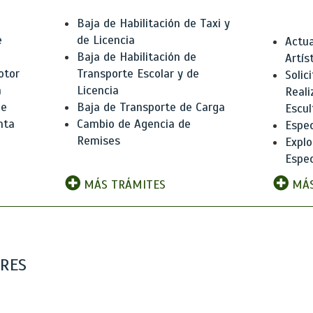
Baja de Habilitación de Taxi y
e
de Licencia
Actua
Baja de Habilitación de
Artís
otor
Transporte Escolar y de
Solic
n
Licencia
Reali
de
Baja de Transporte de Carga
Escul
nta
Cambio de Agencia de
Espec
Remises
Explo
Espec
MÁS TRÁMITES
MÁS
ARES