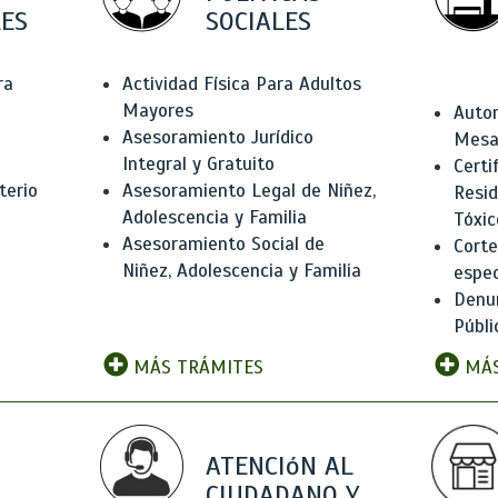
ES
SOCIALES
ra
Actividad Física Para Adultos
Mayores
Autor
Asesoramiento Jurídico
Mesas
Integral y Gratuito
Certi
terio
Asesoramiento Legal de Niñez,
Resid
Adolescencia y Familia
Tóxic
Asesoramiento Social de
Corte
Niñez, Adolescencia y Familia
espec
Denun
Públi
MÁS TRÁMITES
MÁS
ATENCIóN AL
CIUDADANO Y