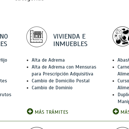
 NO
VIVIENDA E
ES
INMUEBLES
Hijo
Alta de Adrema
Abas
Alta de Adrema con Mensuras
Carne
para Prescripción Adquisitiva
Alim
ntes
Cambio de Domicilio Postal
Curso
Cambio de Dominio
Alim
rutos
Dupli
Manip
MÁS TRÁMITES
MÁS