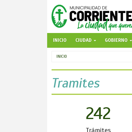
Pasar
al
contenido
principal
INICIO
CIUDAD
GOBIERNO
Se
INICIO
encuentra
usted
Tramites
aquí
242
Trámites