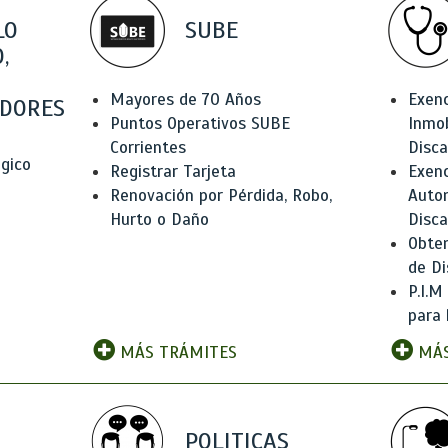
LO
SUBE
,
Mayores de 70 Años
Exen
DORES
Puntos Operativos SUBE
Inmob
Corrientes
Disc
ógico
Registrar Tarjeta
Exenc
Renovación por Pérdida, Robo,
Auto
Hurto o Daño
Disc
Obten
de Di
P.I.M
para 
MÁS TRÁMITES
MÁS
POLITICAS