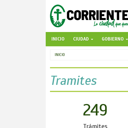
Pasar
al
contenido
principal
INICIO
CIUDAD
GOBIERNO
Se
INICIO
encuentra
usted
Tramites
aquí
249
Trámites