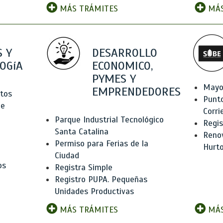
MÁS TRÁMITES
MÁS
 Y
DESARROLLO
OGíA
ECONOMICO,
PYMES Y
Mayo
EMPRENDEDORES
tos
Punt
de
Corri
Parque Industrial Tecnológico
Regis
Santa Catalina
Renov
Permiso para Ferias de la
Hurt
Ciudad
os
Registra Simple
Registro PUPA. Pequeñas
Unidades Productivas
MÁS TRÁMITES
MÁS