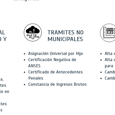
AL
TRAMITES NO
 Y
MUNICIPALES
Asignación Universal por Hijo
Alta
Certificación Negativa de
Alta
ANSES
para 
Certificado de Antecedentes
Cambi
Penales
Camb
a,
Constancia de Ingresos Brutos
ntes
te en
ntes
os