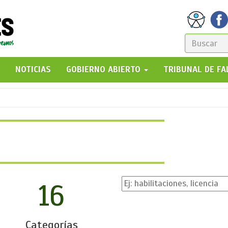
FORM
DE
GO!
NOTICIAS
GOBIERNO ABIERTO
TRIBUNAL DE F
BÚSQ
16
Categorías