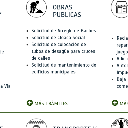
OBRAS
Y
PUBLICAS
Solicitud de Arreglo de Baches
Solicitud de Cloaca Social
r
Recla
Solicitud de colocación de
repar
tubos de desagüe para cruces
de
juego
de calles
Adici
Solicitud de mantenimiento de
Autol
edificios municipales
Impu
Baja 
a Vía
comer
MÁS TRÁMITES
MÁS