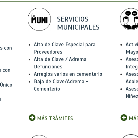
SERVICIOS
MUNICIPALES
Alta de Clave Especial para
Activ
as con
Proveedores
Mayo
Alta de Clave / Adrema
Aseso
Defunciones
Integ
s con
Arreglos varios en cementerio
Aseso
Baja de Clave/Adrema -
Adole
 Único
Cementerio
Aseso
Niñez
l
MÁS TRÁMITES
MÁS