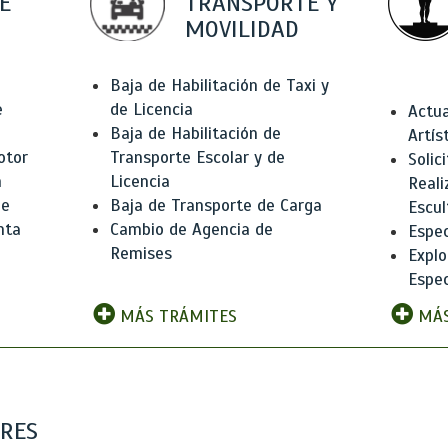
E
TRANSPORTE Y
MOVILIDAD
Baja de Habilitación de Taxi y
e
de Licencia
Actua
Baja de Habilitación de
Artís
otor
Transporte Escolar y de
Solic
n
Licencia
Reali
de
Baja de Transporte de Carga
Escul
nta
Cambio de Agencia de
Espec
Remises
Explo
Espec
MÁS TRÁMITES
MÁS
ARES