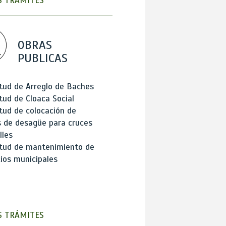
 TRÁMITES
OBRAS
PUBLICAS
itud de Arreglo de Baches
itud de Cloaca Social
itud de colocación de
 de desagüe para cruces
lles
itud de mantenimiento de
cios municipales
 TRÁMITES