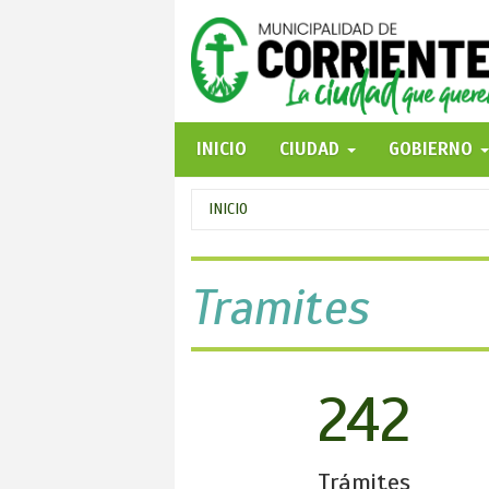
Pasar
al
contenido
principal
INICIO
CIUDAD
GOBIERNO
Se
INICIO
encuentra
usted
Tramites
aquí
242
Trámites