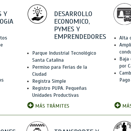
 Y
DESARROLLO
OGíA
ECONOMICO,
PYMES Y
EMPRENDEDORES
tos
Alta
de
Ampli
condu
Parque Industrial Tecnológico
Baja
Santa Catalina
por C
Permiso para Ferias de la
Camb
Ciudad
os
Pago
Registra Simple
Registro PUPA. Pequeñas
Unidades Productivas
MÁS TRÁMITES
MÁS