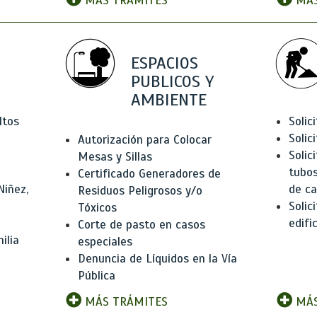
MÁS TRÁMITES
MÁS
ESPACIOS
PUBLICOS Y
AMBIENTE
ltos
Solic
Solic
Autorización para Colocar
Solic
Mesas y Sillas
tubos
Certificado Generadores de
Niñez,
de ca
Residuos Peligrosos y/o
Solic
Tóxicos
edifi
Corte de pasto en casos
ilia
especiales
Denuncia de Líquidos en la Vía
Pública
MÁS TRÁMITES
MÁS