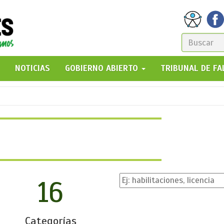
FORM
DE
GO!
NOTICIAS
GOBIERNO ABIERTO
TRIBUNAL DE F
BÚSQ
16
Categorías