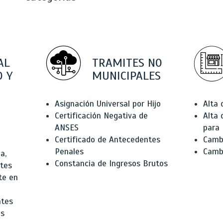
AL
TRAMITES NO
 Y
MUNICIPALES
Asignación Universal por Hijo
Alta
Certificación Negativa de
Alta
ANSES
para 
Certificado de Antecedentes
Cambi
Penales
Camb
a,
Constancia de Ingresos Brutos
ntes
te en
ntes
os