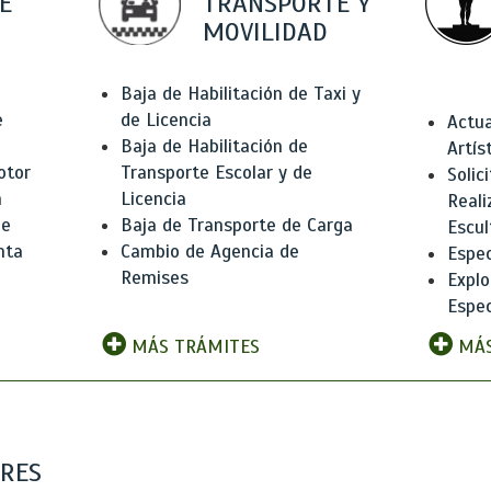
E
TRANSPORTE Y
MOVILIDAD
Baja de Habilitación de Taxi y
e
de Licencia
Actua
Baja de Habilitación de
Artís
otor
Transporte Escolar y de
Solic
n
Licencia
Reali
de
Baja de Transporte de Carga
Escul
nta
Cambio de Agencia de
Espec
Remises
Explo
Espec
MÁS TRÁMITES
MÁS
ARES