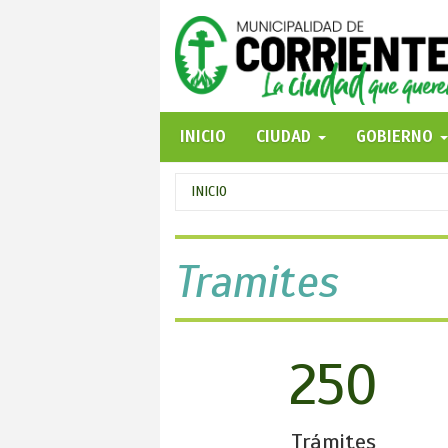
Pasar
al
contenido
principal
INICIO
CIUDAD
GOBIERNO
Se
INICIO
encuentra
usted
Tramites
aquí
250
Trámites