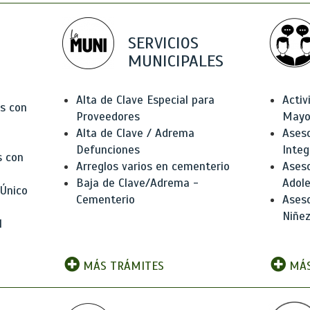
SERVICIOS
MUNICIPALES
Alta de Clave Especial para
Activ
as con
Proveedores
Mayo
Alta de Clave / Adrema
Aseso
Defunciones
Integ
s con
Arreglos varios en cementerio
Aseso
Baja de Clave/Adrema -
Adole
 Único
Cementerio
Aseso
Niñez
l
MÁS TRÁMITES
MÁS