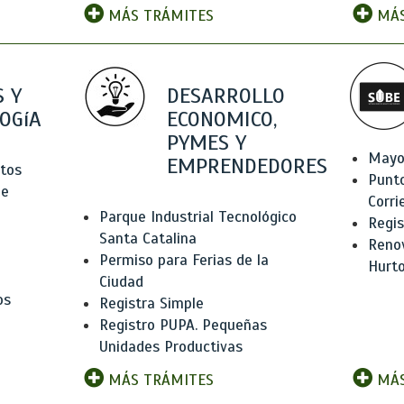
MÁS TRÁMITES
MÁS
 Y
DESARROLLO
OGíA
ECONOMICO,
PYMES Y
Mayo
EMPRENDEDORES
tos
Punt
de
Corri
Parque Industrial Tecnológico
Regis
Santa Catalina
Renov
Permiso para Ferias de la
Hurt
Ciudad
os
Registra Simple
Registro PUPA. Pequeñas
Unidades Productivas
MÁS TRÁMITES
MÁS