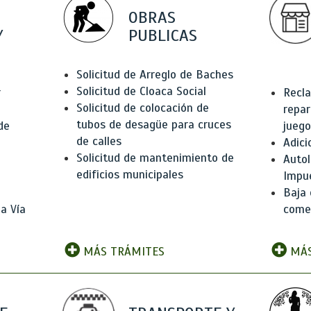
OBRAS
Y
PUBLICAS
Solicitud de Arreglo de Baches
Solicitud de Cloaca Social
r
Recla
Solicitud de colocación de
repar
tubos de desagüe para cruces
de
juego
de calles
Adici
Solicitud de mantenimiento de
Autol
edificios municipales
Impu
Baja 
a Vía
comer
MÁS TRÁMITES
MÁS