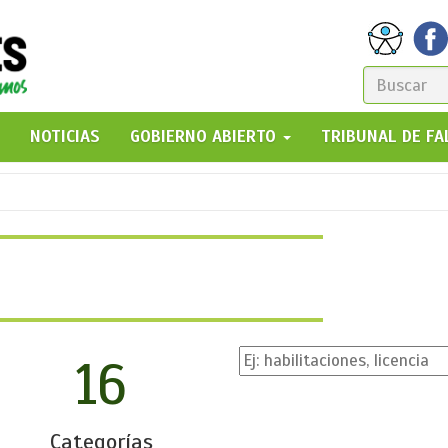
FORM
DE
GO!
NOTICIAS
GOBIERNO ABIERTO
TRIBUNAL DE F
BÚSQ
16
Categorías