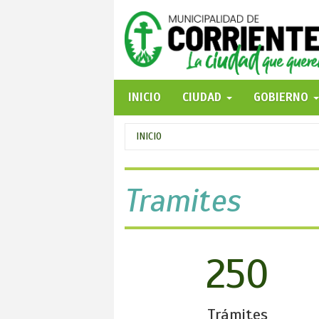
Pasar
al
contenido
principal
INICIO
CIUDAD
GOBIERNO
Se
INICIO
encuentra
usted
Tramites
aquí
250
Trámites