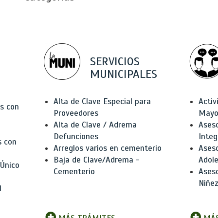
SERVICIOS
MUNICIPALES
Alta de Clave Especial para
Activ
as con
Proveedores
Mayo
Alta de Clave / Adrema
Aseso
Defunciones
Integ
s con
Arreglos varios en cementerio
Aseso
Baja de Clave/Adrema -
Adole
 Único
Cementerio
Aseso
Niñez
l