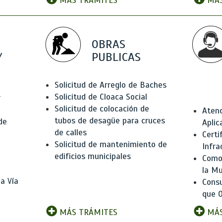
MÁS TRÁMITES
MÁS
OBRAS
Y
PUBLICAS
Solicitud de Arreglo de Baches
Solicitud de Cloaca Social
r
Solicitud de colocación de
Atenc
tubos de desagüe para cruces
de
Aplic
de calles
Certi
Solicitud de mantenimiento de
Infra
edificios municipales
Como 
la Mu
a Vía
Consu
que O
MÁS TRÁMITES
MÁS