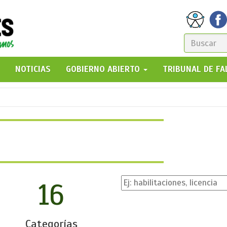
FORM
DE
GO!
NOTICIAS
GOBIERNO ABIERTO
TRIBUNAL DE F
BÚSQ
16
Categorías