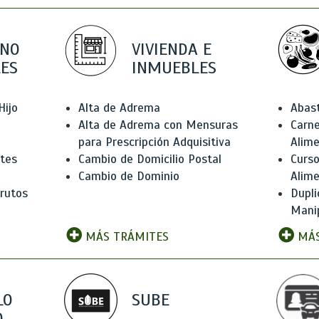
 NO
VIVIENDA E
ES
INMUEBLES
Hijo
Alta de Adrema
Abas
Alta de Adrema con Mensuras
Carne
para Prescripción Adquisitiva
Alim
ntes
Cambio de Domicilio Postal
Curso
Cambio de Dominio
Alim
rutos
Dupli
Manip
MÁS TRÁMITES
MÁS
LO
SUBE
,