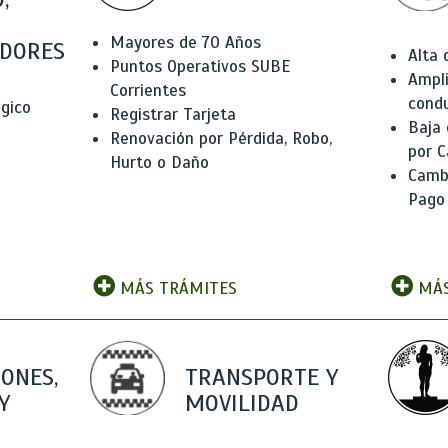
Mayores de 70 Años
DORES
Alta
Puntos Operativos SUBE
Ampli
Corrientes
condu
ógico
Registrar Tarjeta
Baja
Renovación por Pérdida, Robo,
por C
Hurto o Daño
Camb
Pago
MÁS TRÁMITES
MÁS
IONES,
TRANSPORTE Y
Y
MOVILIDAD