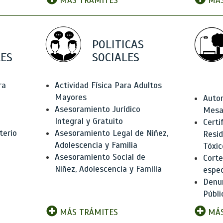
MÁS TRÁMITES
MÁS
POLITICAS
ES
SOCIALES
ra
Actividad Física Para Adultos
Mayores
Autor
Asesoramiento Jurídico
Mesas
Integral y Gratuito
Certi
terio
Asesoramiento Legal de Niñez,
Resid
Adolescencia y Familia
Tóxic
Asesoramiento Social de
Corte
Niñez, Adolescencia y Familia
espec
Denun
Públi
MÁS TRÁMITES
MÁS