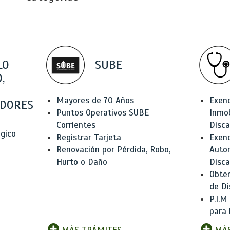
LO
SUBE
,
Mayores de 70 Años
Exen
DORES
Puntos Operativos SUBE
Inmob
Corrientes
Disc
ógico
Registrar Tarjeta
Exenc
Renovación por Pérdida, Robo,
Auto
Hurto o Daño
Disc
Obten
de Di
P.I.M
para 