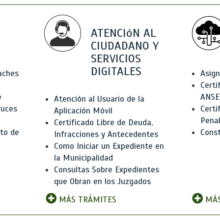
ATENCIóN AL
CIUDADANO Y
SERVICIOS
DIGITALES
Baches
Asign
Certi
e
ANSE
Atención al Usuario de la
ruces
Certi
Aplicación Móvil
Pena
Certificado Libre de Deuda,
to de
Const
Infracciones y Antecedentes
Como Iniciar un Expediente en
la Municipalidad
Consultas Sobre Expedientes
que Obran en los Juzgados
MÁS TRÁMITES
MÁS