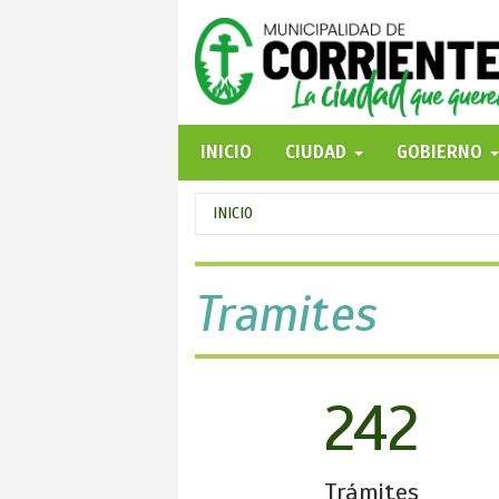
Pasar
al
contenido
principal
INICIO
CIUDAD
GOBIERNO
Se
INICIO
encuentra
usted
Tramites
aquí
242
Trámites