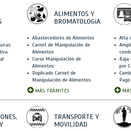
ALIMENTOS Y
S
BROMATOLOGíA
Abastecedores de Alimentos
Alta
suras
Carnet de Manipulación de
Ampli
tiva
Alimentos
condu
al
Curso Manipulación de
Baja
Alimentos
por C
Duplicado Carnet de
Camb
Manipulación de Alimentos
Pago
MÁS TRÁMITES
MÁS
IONES,
TRANSPORTE Y
Y
MOVILIDAD