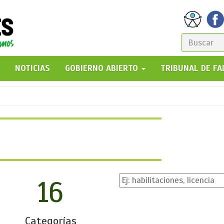
FORM
DE
GO!
NOTICIAS
GOBIERNO ABIERTO
TRIBUNAL DE F
BÚSQ
16
Categorías