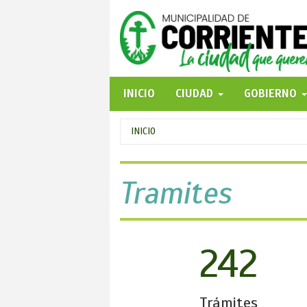
Pasar
al
contenido
principal
INICIO
CIUDAD
GOBIERNO
Se
INICIO
encuentra
usted
Tramites
aquí
242
Trámites