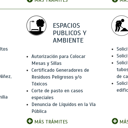
MÁS TRÁMITES
MÁS
ESPACIOS
PUBLICOS Y
AMBIENTE
ltos
Solic
Solic
Autorización para Colocar
Solic
Mesas y Sillas
tubos
Certificado Generadores de
Niñez,
de ca
Residuos Peligrosos y/o
Solic
Tóxicos
edifi
Corte de pasto en casos
ilia
especiales
Denuncia de Líquidos en la Vía
Pública
MÁS TRÁMITES
MÁS