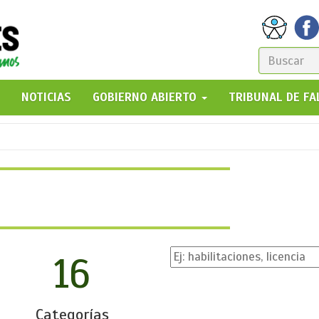
FORM
DE
GO!
NOTICIAS
GOBIERNO ABIERTO
TRIBUNAL DE F
BÚSQ
16
Categorías