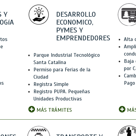
 Y
DESARROLLO
OGíA
ECONOMICO,
PYMES Y
EMPRENDEDORES
tos
Alta
de
Ampli
condu
Parque Industrial Tecnológico
Baja
Santa Catalina
por C
Permiso para Ferias de la
Camb
Ciudad
os
Pago
Registra Simple
Registro PUPA. Pequeñas
Unidades Productivas
MÁS TRÁMITES
MÁS