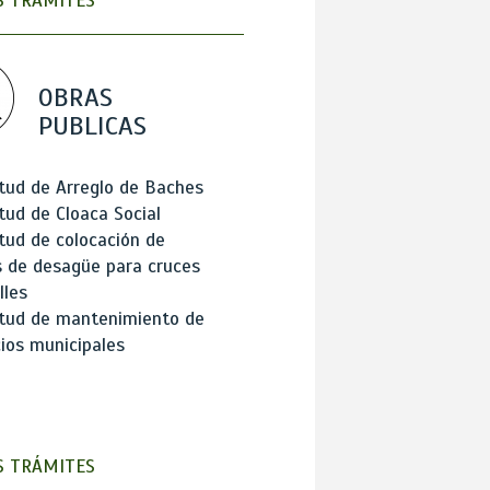
 TRÁMITES
OBRAS
PUBLICAS
itud de Arreglo de Baches
itud de Cloaca Social
itud de colocación de
 de desagüe para cruces
lles
itud de mantenimiento de
cios municipales
 TRÁMITES