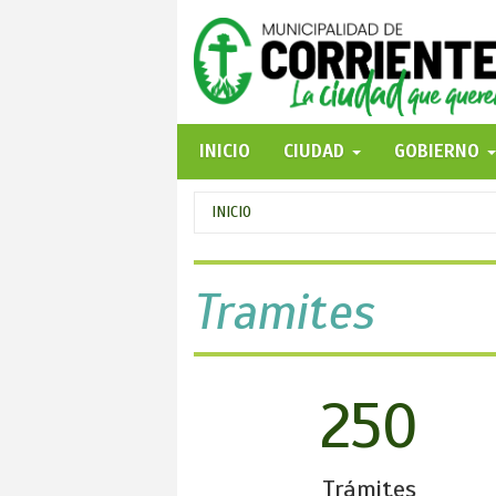
Pasar
al
contenido
principal
INICIO
CIUDAD
GOBIERNO
Se
INICIO
encuentra
usted
Tramites
aquí
250
Trámites