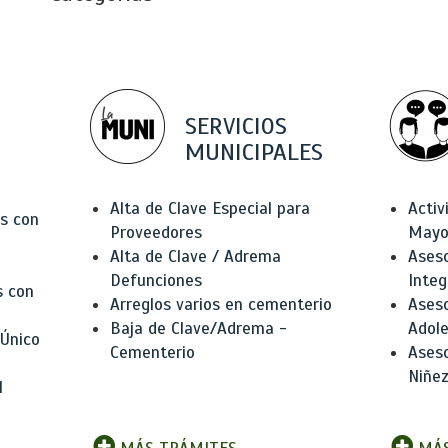
SERVICIOS
MUNICIPALES
Alta de Clave Especial para
Activ
as con
Proveedores
Mayo
Alta de Clave / Adrema
Aseso
Defunciones
Integ
s con
Arreglos varios en cementerio
Aseso
Baja de Clave/Adrema -
Adole
 Único
Cementerio
Aseso
Niñez
l