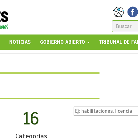
FORM
DE
GO!
NOTICIAS
GOBIERNO ABIERTO
TRIBUNAL DE F
BÚSQ
16
Categorías