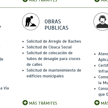
MÁS TRÁMITES
MÁS
OBRAS
Y
PUBLICAS
Solicitud de Arreglo de Baches
Solicitud de Cloaca Social
r
Solicitud de colocación de
Atenc
tubos de desagüe para cruces
de
Aplic
de calles
Certi
Solicitud de mantenimiento de
Infra
edificios municipales
Como 
la Mu
a Vía
Consu
que O
MÁS TRÁMITES
MÁS