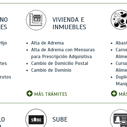
 NO
VIVIENDA E
ES
INMUEBLES
Hijo
Alta de Adrema
Abas
Alta de Adrema con Mensuras
Carne
para Prescripción Adquisitiva
Alim
ntes
Cambio de Domicilio Postal
Curso
Cambio de Dominio
Alim
rutos
Dupli
Manip
MÁS TRÁMITES
MÁS
LO
SUBE
,