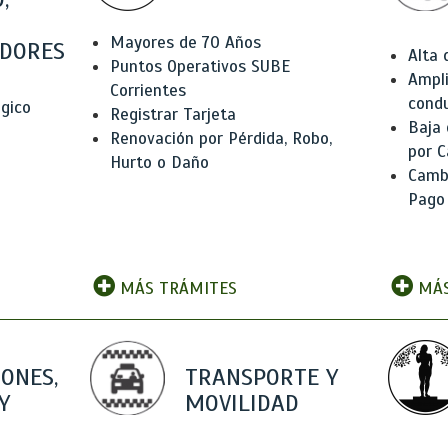
Mayores de 70 Años
DORES
Alta
Puntos Operativos SUBE
Ampli
Corrientes
condu
ógico
Registrar Tarjeta
Baja
Renovación por Pérdida, Robo,
por C
Hurto o Daño
Camb
Pago
MÁS TRÁMITES
MÁS
IONES,
TRANSPORTE Y
Y
MOVILIDAD