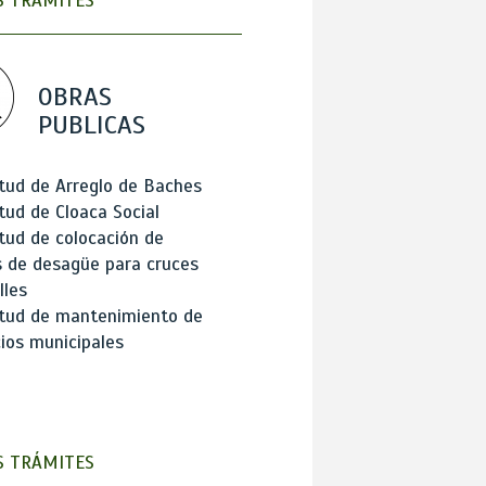
 TRÁMITES
OBRAS
PUBLICAS
itud de Arreglo de Baches
itud de Cloaca Social
itud de colocación de
 de desagüe para cruces
lles
itud de mantenimiento de
cios municipales
 TRÁMITES