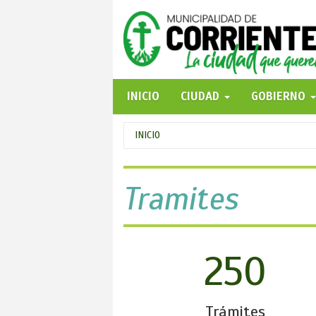
Pasar
al
contenido
principal
INICIO
CIUDAD
GOBIERNO
Se
INICIO
encuentra
usted
Tramites
aquí
250
Trámites