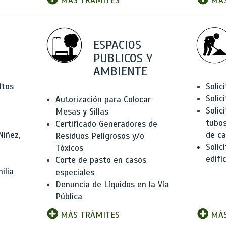
MÁS TRÁMITES
MÁS
ESPACIOS
PUBLICOS Y
AMBIENTE
ltos
Solic
Solic
Autorización para Colocar
Solic
Mesas y Sillas
tubos
Certificado Generadores de
Niñez,
de ca
Residuos Peligrosos y/o
Solic
Tóxicos
edifi
Corte de pasto en casos
ilia
especiales
Denuncia de Líquidos en la Vía
Pública
MÁS TRÁMITES
MÁS