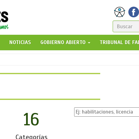
FORM
DE
GO!
NOTICIAS
GOBIERNO ABIERTO
TRIBUNAL DE F
BÚSQ
16
Categorías