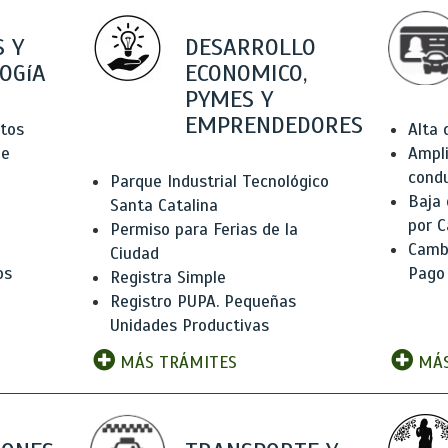
 Y
DESARROLLO
OGíA
ECONOMICO,
PYMES Y
EMPRENDEDORES
tos
Alta
de
Ampli
condu
Parque Industrial Tecnológico
Baja
Santa Catalina
por C
Permiso para Ferias de la
Camb
Ciudad
os
Pago
Registra Simple
Registro PUPA. Pequeñas
Unidades Productivas
MÁS TRÁMITES
MÁS