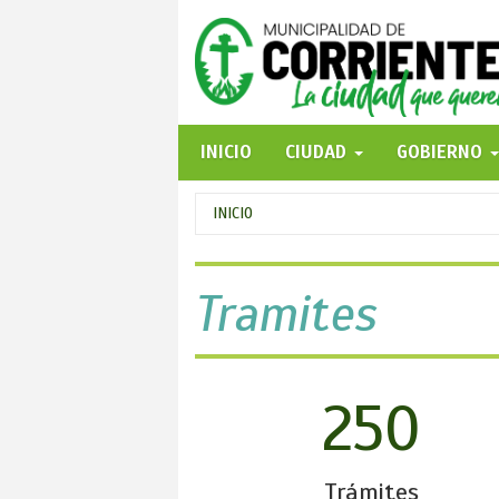
Pasar
al
contenido
principal
INICIO
CIUDAD
GOBIERNO
Se
INICIO
encuentra
usted
Tramites
aquí
250
Trámites