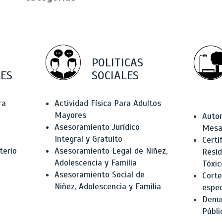
POLITICAS
ES
SOCIALES
ra
Actividad Física Para Adultos
Mayores
Autor
Asesoramiento Jurídico
Mesas
Integral y Gratuito
Certi
terio
Asesoramiento Legal de Niñez,
Resid
Adolescencia y Familia
Tóxic
Asesoramiento Social de
Corte
Niñez, Adolescencia y Familia
espec
Denun
Públi