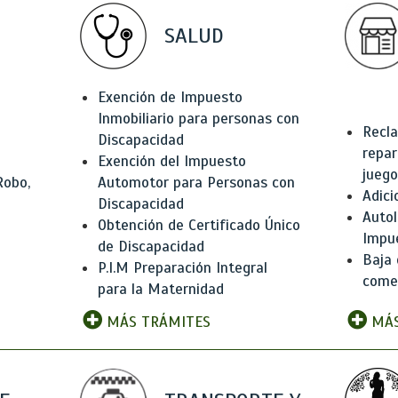
SALUD
Exención de Impuesto
Inmobiliario para personas con
Recla
Discapacidad
repar
Exención del Impuesto
juego
Robo,
Automotor para Personas con
Adici
Discapacidad
Autol
Obtención de Certificado Único
Impu
de Discapacidad
Baja 
P.I.M Preparación Integral
comer
para la Maternidad
MÁS TRÁMITES
MÁS