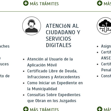
MÁS TRÁMITES
MÁS
ATENCIóN AL
CIUDADANO Y
SERVICIOS
DIGITALES
Baches
Asign
Certi
e
ANSE
Atención al Usuario de la
ruces
Certi
Aplicación Móvil
Pena
Certificado Libre de Deuda,
to de
Const
Infracciones y Antecedentes
Como Iniciar un Expediente en
la Municipalidad
Consultas Sobre Expedientes
que Obran en los Juzgados
MÁS TRÁMITES
MÁS