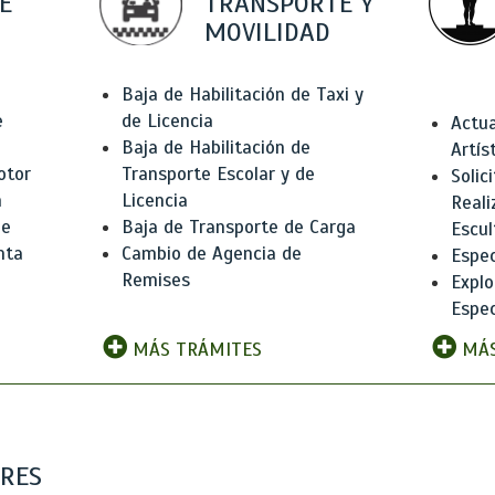
E
TRANSPORTE Y
MOVILIDAD
Baja de Habilitación de Taxi y
e
de Licencia
Actua
Baja de Habilitación de
Artís
otor
Transporte Escolar y de
Solic
n
Licencia
Reali
de
Baja de Transporte de Carga
Escul
nta
Cambio de Agencia de
Espec
Remises
Explo
Espec
MÁS TRÁMITES
MÁS
ARES