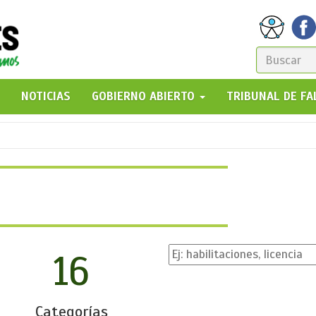
FORM
DE
GO!
NOTICIAS
GOBIERNO ABIERTO
TRIBUNAL DE F
BÚSQ
16
Categorías