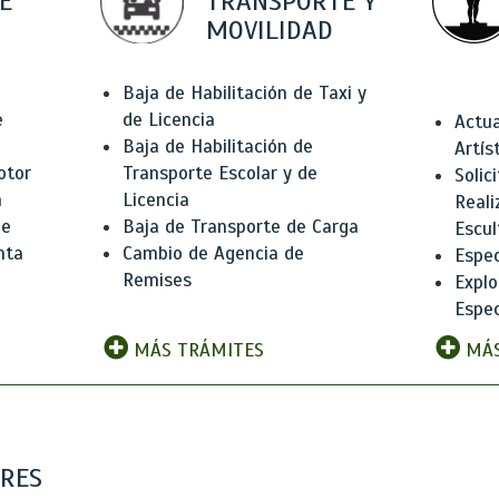
E
TRANSPORTE Y
MOVILIDAD
Baja de Habilitación de Taxi y
e
de Licencia
Actua
Baja de Habilitación de
Artís
otor
Transporte Escolar y de
Solic
n
Licencia
Reali
de
Baja de Transporte de Carga
Escul
nta
Cambio de Agencia de
Espec
Remises
Explo
Espec
MÁS TRÁMITES
MÁS
ARES