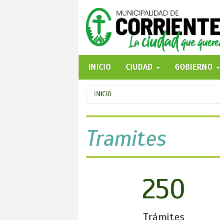
Pasar
al
contenido
principal
INICIO
CIUDAD
GOBIERNO
Se
INICIO
encuentra
usted
Tramites
aquí
250
Trámites