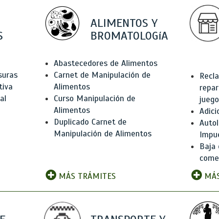
ALIMENTOS Y
S
BROMATOLOGíA
Abastecedores de Alimentos
suras
Carnet de Manipulación de
Recla
tiva
Alimentos
repar
al
Curso Manipulación de
juego
Alimentos
Adici
Duplicado Carnet de
Autol
Manipulación de Alimentos
Impu
Baja 
comer
MÁS TRÁMITES
MÁS