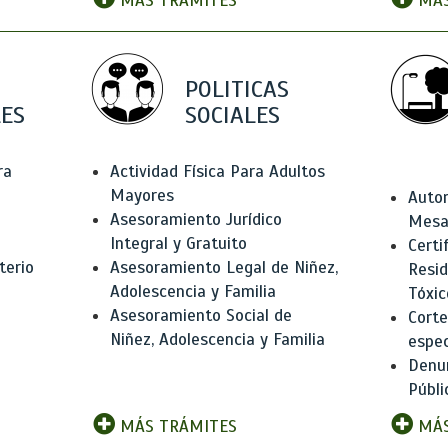
MÁS TRÁMITES
MÁS
POLITICAS
ES
SOCIALES
ra
Actividad Física Para Adultos
Mayores
Autor
Asesoramiento Jurídico
Mesas
Integral y Gratuito
Certi
terio
Asesoramiento Legal de Niñez,
Resid
Adolescencia y Familia
Tóxic
Asesoramiento Social de
Corte
Niñez, Adolescencia y Familia
espec
Denun
Públi
MÁS TRÁMITES
MÁS