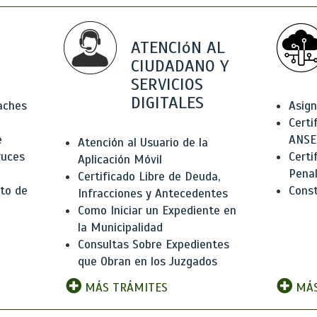
ATENCIóN AL
CIUDADANO Y
SERVICIOS
DIGITALES
Baches
Asign
Certi
e
ANSE
Atención al Usuario de la
ruces
Certi
Aplicación Móvil
Pena
Certificado Libre de Deuda,
to de
Const
Infracciones y Antecedentes
Como Iniciar un Expediente en
la Municipalidad
Consultas Sobre Expedientes
que Obran en los Juzgados
MÁS TRÁMITES
MÁS