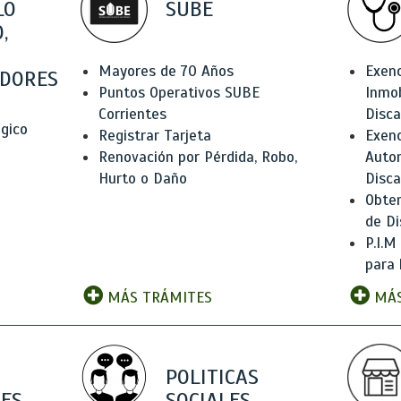
LO
SUBE
,
Mayores de 70 Años
Exen
DORES
Puntos Operativos SUBE
Inmob
Corrientes
Disc
ógico
Registrar Tarjeta
Exenc
Renovación por Pérdida, Robo,
Auto
Hurto o Daño
Disc
Obten
de Di
P.I.M
para 
MÁS TRÁMITES
MÁS
POLITICAS
ES
SOCIALES