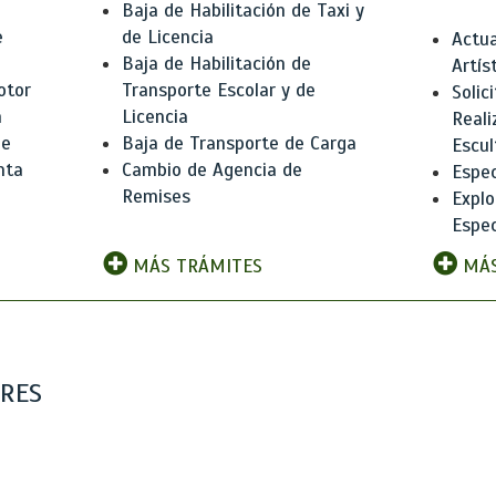
Baja de Habilitación de Taxi y
e
de Licencia
Actua
Baja de Habilitación de
Artís
otor
Transporte Escolar y de
Solic
n
Licencia
Reali
de
Baja de Transporte de Carga
Escul
nta
Cambio de Agencia de
Espec
Remises
Explo
Espec
MÁS TRÁMITES
MÁS
ARES