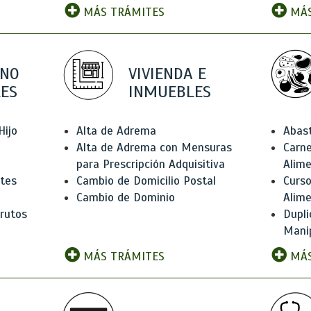
MÁS TRÁMITES
MÁS
 NO
VIVIENDA E
ES
INMUEBLES
Hijo
Alta de Adrema
Abas
Alta de Adrema con Mensuras
Carne
para Prescripción Adquisitiva
Alim
ntes
Cambio de Domicilio Postal
Curso
Cambio de Dominio
Alim
rutos
Dupli
Manip
MÁS TRÁMITES
MÁS