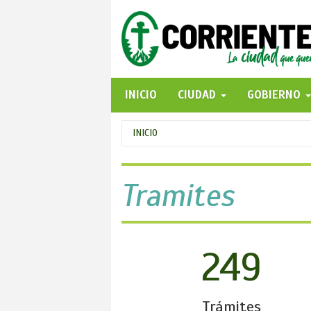
Pasar
al
contenido
principal
INICIO
CIUDAD
GOBIERNO
Se
INICIO
encuentra
usted
Tramites
aquí
249
Trámites