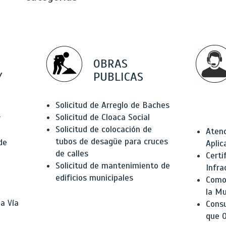
OBRAS
Y
PUBLICAS
Solicitud de Arreglo de Baches
Solicitud de Cloaca Social
r
Solicitud de colocación de
Atenc
tubos de desagüe para cruces
de
Aplic
de calles
Certi
Solicitud de mantenimiento de
Infra
edificios municipales
Como 
la Mu
a Vía
Consu
que O