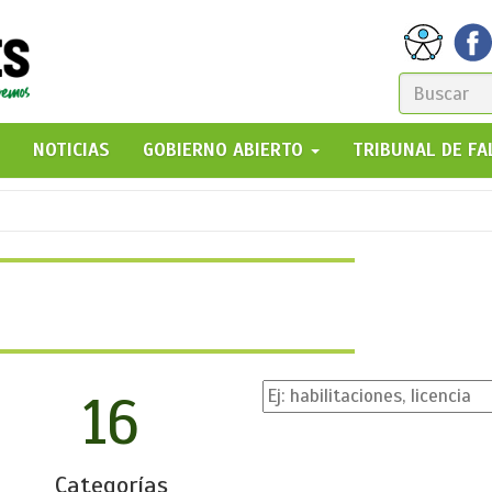
FORM
DE
GO!
NOTICIAS
GOBIERNO ABIERTO
TRIBUNAL DE F
BÚSQ
16
Categorías