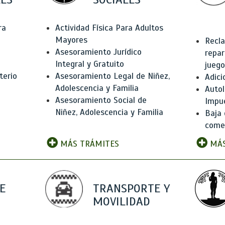
ra
Actividad Física Para Adultos
Mayores
Recla
Asesoramiento Jurídico
repar
Integral y Gratuito
juego
terio
Asesoramiento Legal de Niñez,
Adici
Adolescencia y Familia
Autol
Asesoramiento Social de
Impu
Niñez, Adolescencia y Familia
Baja 
comer
MÁS TRÁMITES
MÁS
E
TRANSPORTE Y
MOVILIDAD