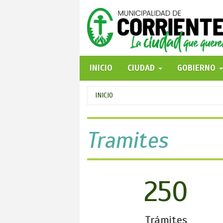
Pasar
al
contenido
principal
INICIO
CIUDAD
GOBIERNO
Se
INICIO
encuentra
usted
Tramites
aquí
250
Trámites