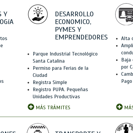
 Y
DESARROLLO
OGíA
ECONOMICO,
PYMES Y
EMPRENDEDORES
tos
Alta
de
Ampli
condu
Parque Industrial Tecnológico
Baja
Santa Catalina
por C
Permiso para Ferias de la
Camb
Ciudad
os
Pago
Registra Simple
Registro PUPA. Pequeñas
Unidades Productivas
MÁS TRÁMITES
MÁS