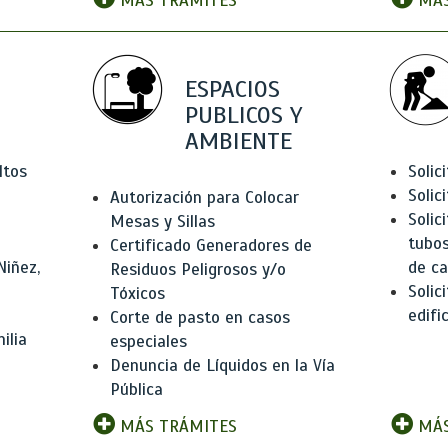
MÁS TRÁMITES
MÁS
ESPACIOS
PUBLICOS Y
AMBIENTE
ltos
Solic
Solic
Autorización para Colocar
Solic
Mesas y Sillas
tubos
Certificado Generadores de
Niñez,
de ca
Residuos Peligrosos y/o
Solic
Tóxicos
edifi
Corte de pasto en casos
ilia
especiales
Denuncia de Líquidos en la Vía
Pública
MÁS TRÁMITES
MÁS