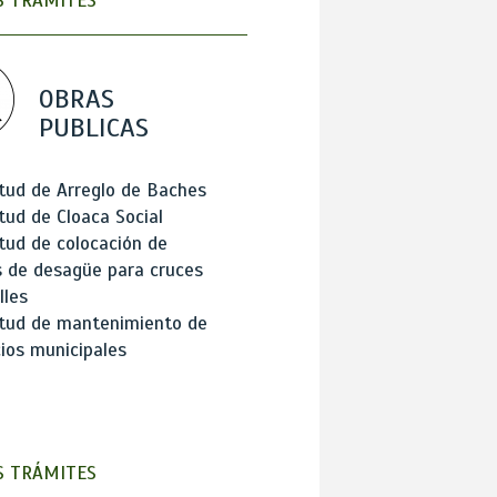
 TRÁMITES
OBRAS
PUBLICAS
itud de Arreglo de Baches
itud de Cloaca Social
itud de colocación de
 de desagüe para cruces
lles
itud de mantenimiento de
cios municipales
 TRÁMITES