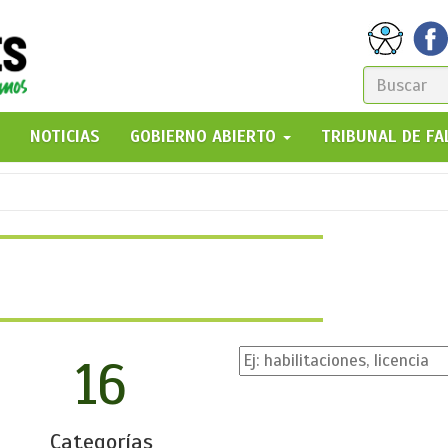
FORM
DE
GO!
NOTICIAS
GOBIERNO ABIERTO
TRIBUNAL DE F
BÚSQ
16
Categorías