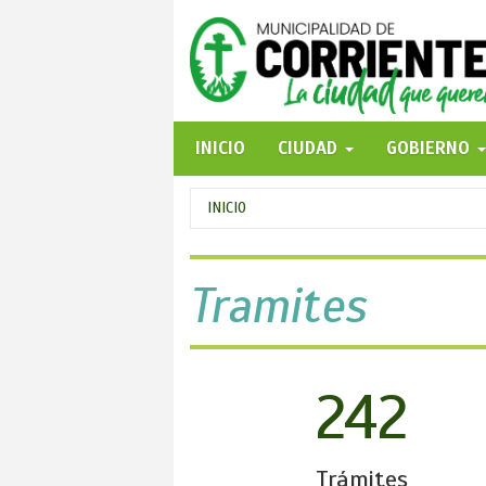
Pasar
al
contenido
principal
INICIO
CIUDAD
GOBIERNO
Se
INICIO
encuentra
usted
Tramites
aquí
242
Trámites