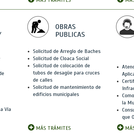
MÁS TRÁMITES
MÁS
OBRAS
Y
PUBLICAS
Solicitud de Arreglo de Baches
Solicitud de Cloaca Social
r
Solicitud de colocación de
Atenc
tubos de desagüe para cruces
de
Aplic
de calles
Certi
Solicitud de mantenimiento de
Infra
edificios municipales
Como 
la Mu
a Vía
Consu
que O
MÁS TRÁMITES
MÁS