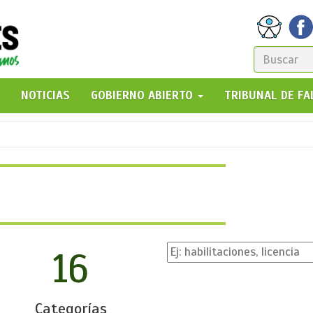
FORM
DE
GO!
NOTICIAS
GOBIERNO ABIERTO
TRIBUNAL DE F
BÚSQ
16
Categorías