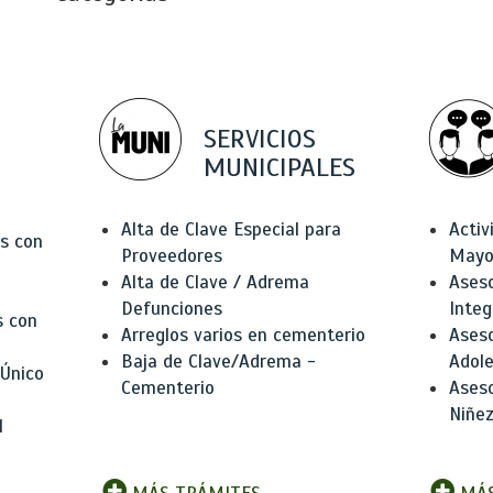
SERVICIOS
MUNICIPALES
Alta de Clave Especial para
Activ
as con
Proveedores
Mayo
Alta de Clave / Adrema
Aseso
Defunciones
Integ
s con
Arreglos varios en cementerio
Aseso
Baja de Clave/Adrema -
Adole
 Único
Cementerio
Aseso
Niñez
l