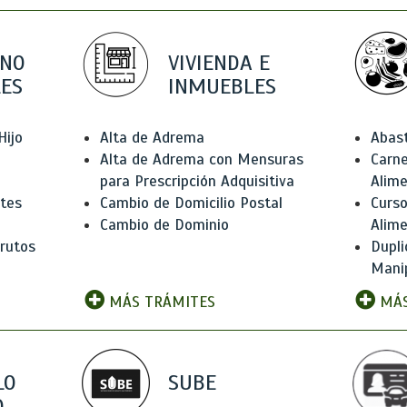
 NO
VIVIENDA E
ES
INMUEBLES
Hijo
Alta de Adrema
Abas
Alta de Adrema con Mensuras
Carne
para Prescripción Adquisitiva
Alim
ntes
Cambio de Domicilio Postal
Curso
Cambio de Dominio
Alim
rutos
Dupli
Manip
MÁS TRÁMITES
MÁS
LO
SUBE
,