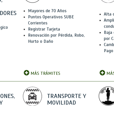
Mayores de 70 Años
DORES
Alta
Puntos Operativos SUBE
Ampli
Corrientes
condu
ógico
Registrar Tarjeta
Baja
Renovación por Pérdida, Robo,
por C
Hurto o Daño
Camb
Pago
MÁS TRÁMITES
MÁS
IONES,
TRANSPORTE Y
Y
MOVILIDAD