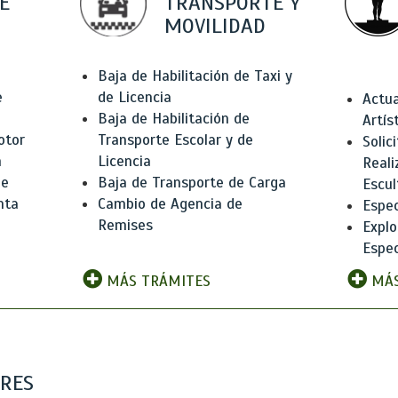
E
TRANSPORTE Y
MOVILIDAD
Baja de Habilitación de Taxi y
e
de Licencia
Actua
Baja de Habilitación de
Artís
otor
Transporte Escolar y de
Solic
n
Licencia
Reali
de
Baja de Transporte de Carga
Escul
nta
Cambio de Agencia de
Espec
Remises
Explo
Espec
MÁS TRÁMITES
MÁS
ARES