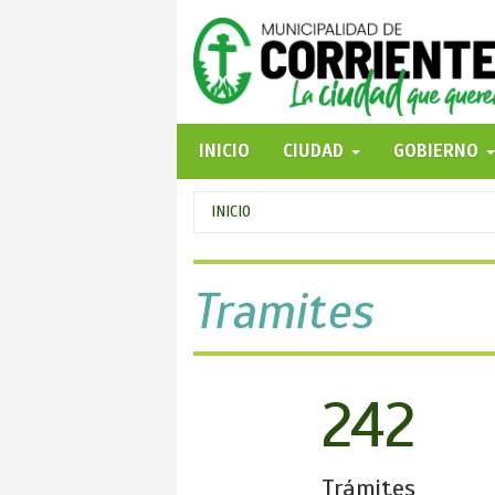
Pasar
al
contenido
principal
INICIO
CIUDAD
GOBIERNO
Se
INICIO
encuentra
usted
Tramites
aquí
242
Trámites