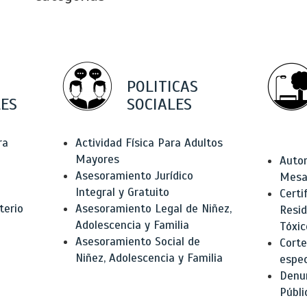
POLITICAS
ES
SOCIALES
ra
Actividad Física Para Adultos
Mayores
Autor
Asesoramiento Jurídico
Mesas
Integral y Gratuito
Certi
terio
Asesoramiento Legal de Niñez,
Resid
Adolescencia y Familia
Tóxic
Asesoramiento Social de
Corte
Niñez, Adolescencia y Familia
espec
Denun
Públi