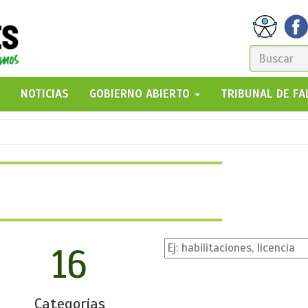
FORM
DE
GO!
NOTICIAS
GOBIERNO ABIERTO
TRIBUNAL DE F
BÚSQ
16
Categorías