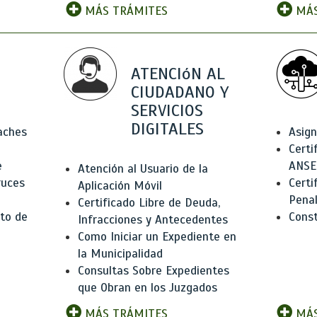
MÁS TRÁMITES
MÁS
ATENCIóN AL
CIUDADANO Y
SERVICIOS
DIGITALES
Baches
Asign
Certi
e
ANSE
Atención al Usuario de la
ruces
Certi
Aplicación Móvil
Pena
Certificado Libre de Deuda,
to de
Const
Infracciones y Antecedentes
Como Iniciar un Expediente en
la Municipalidad
Consultas Sobre Expedientes
que Obran en los Juzgados
MÁS TRÁMITES
MÁS