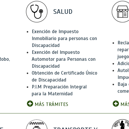
SALUD
Exención de Impuesto
Inmobiliario para personas con
Recla
Discapacidad
repar
Exención del Impuesto
juego
Robo,
Automotor para Personas con
Adici
Discapacidad
Autol
Obtención de Certificado Único
Impu
de Discapacidad
Baja 
P.I.M Preparación Integral
comer
para la Maternidad
MÁS TRÁMITES
MÁS