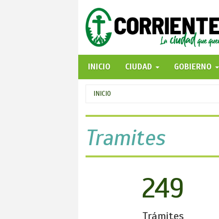
Pasar
al
contenido
principal
INICIO
CIUDAD
GOBIERNO
Se
INICIO
encuentra
usted
Tramites
aquí
249
Trámites