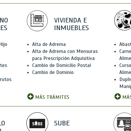
 NO
VIVIENDA E
ES
INMUEBLES
Hijo
Alta de Adrema
Abas
Alta de Adrema con Mensuras
Carne
para Prescripción Adquisitiva
Alim
ntes
Cambio de Domicilio Postal
Curso
Cambio de Dominio
Alim
rutos
Dupli
Manip
MÁS TRÁMITES
MÁS
LO
SUBE
,