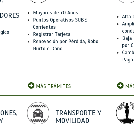
Mayores de 70 Años
DORES
Alta
Puntos Operativos SUBE
Ampli
Corrientes
condu
ógico
Registrar Tarjeta
Baja
Renovación por Pérdida, Robo,
por C
Hurto o Daño
Camb
Pago
MÁS TRÁMITES
MÁS
IONES,
TRANSPORTE Y
Y
MOVILIDAD