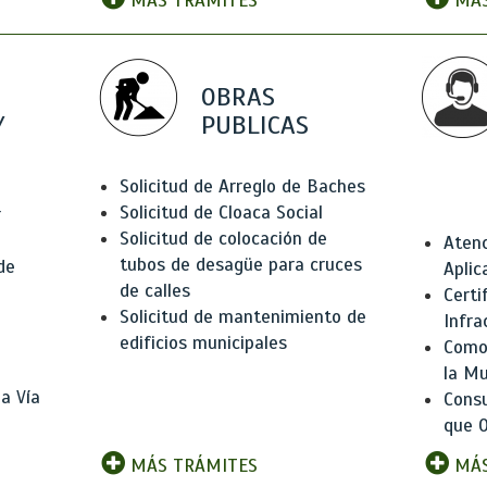
MÁS TRÁMITES
MÁS
OBRAS
Y
PUBLICAS
Solicitud de Arreglo de Baches
Solicitud de Cloaca Social
r
Solicitud de colocación de
Atenc
tubos de desagüe para cruces
de
Aplic
de calles
Certi
Solicitud de mantenimiento de
Infra
edificios municipales
Como 
la Mu
a Vía
Consu
que O
MÁS TRÁMITES
MÁS