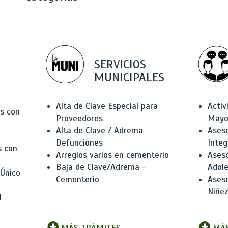
SERVICIOS
MUNICIPALES
Alta de Clave Especial para
Activ
as con
Proveedores
Mayo
Alta de Clave / Adrema
Aseso
Defunciones
Integ
s con
Arreglos varios en cementerio
Aseso
Baja de Clave/Adrema -
Adole
 Único
Cementerio
Aseso
Niñez
l