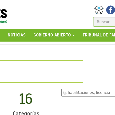
FORM
DE
GO!
NOTICIAS
GOBIERNO ABIERTO
TRIBUNAL DE F
BÚSQ
16
Categorías