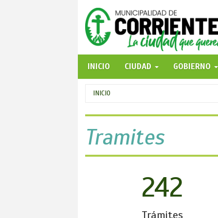
Pasar
al
contenido
principal
INICIO
CIUDAD
GOBIERNO
Se
INICIO
encuentra
usted
Tramites
aquí
242
Trámites