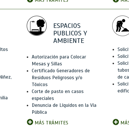
MÁS TRÁMITES
MÁS
ESPACIOS
PUBLICOS Y
AMBIENTE
ltos
Solic
Solic
Autorización para Colocar
Solic
Mesas y Sillas
tubos
Certificado Generadores de
Niñez,
de ca
Residuos Peligrosos y/o
Solic
Tóxicos
edifi
Corte de pasto en casos
ilia
especiales
Denuncia de Líquidos en la Vía
Pública
MÁS TRÁMITES
MÁS