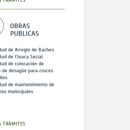
 TRÁMITES
OBRAS
PUBLICAS
itud de Arreglo de Baches
itud de Cloaca Social
itud de colocación de
 de desagüe para cruces
lles
itud de mantenimiento de
cios municipales
 TRÁMITES