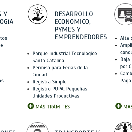
 Y
DESARROLLO
OGíA
ECONOMICO,
PYMES Y
EMPRENDEDORES
tos
Alta
de
Ampli
condu
Parque Industrial Tecnológico
Baja
Santa Catalina
por C
Permiso para Ferias de la
Camb
Ciudad
os
Pago
Registra Simple
Registro PUPA. Pequeñas
Unidades Productivas
MÁS TRÁMITES
MÁS