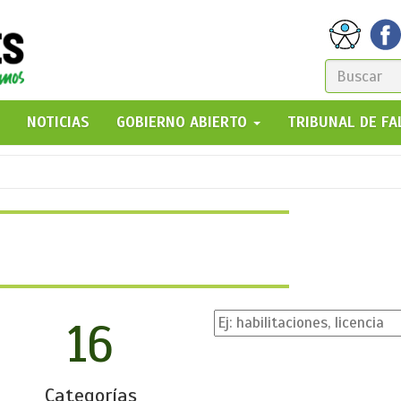
FORM
DE
GO!
NOTICIAS
GOBIERNO ABIERTO
TRIBUNAL DE F
BÚSQ
16
Categorías