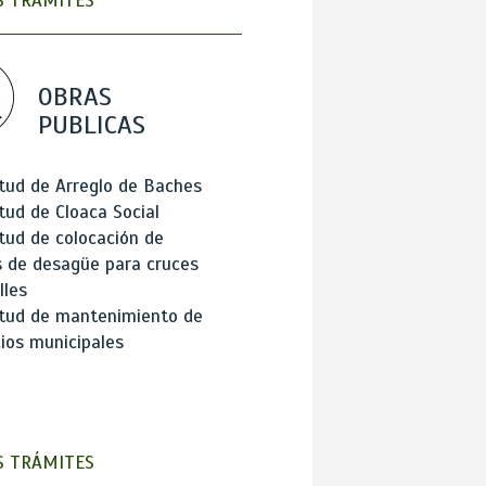
 TRÁMITES
OBRAS
PUBLICAS
itud de Arreglo de Baches
itud de Cloaca Social
itud de colocación de
 de desagüe para cruces
lles
itud de mantenimiento de
cios municipales
 TRÁMITES