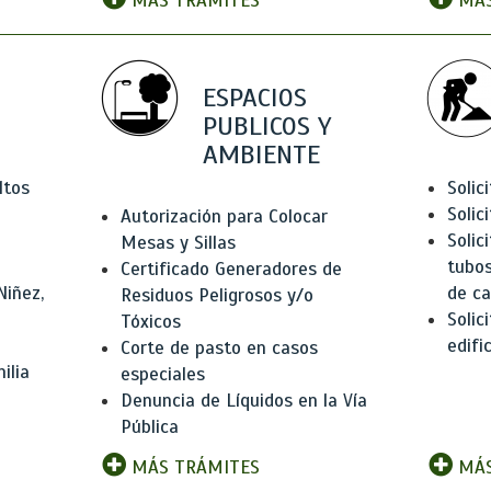
MÁS TRÁMITES
MÁS
ESPACIOS
PUBLICOS Y
AMBIENTE
ltos
Solic
Solic
Autorización para Colocar
Solic
Mesas y Sillas
tubos
Certificado Generadores de
Niñez,
de ca
Residuos Peligrosos y/o
Solic
Tóxicos
edifi
Corte de pasto en casos
ilia
especiales
Denuncia de Líquidos en la Vía
Pública
MÁS TRÁMITES
MÁS