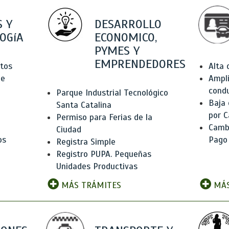
 Y
DESARROLLO
OGíA
ECONOMICO,
PYMES Y
EMPRENDEDORES
tos
Alta
de
Ampli
condu
Parque Industrial Tecnológico
Baja
Santa Catalina
por C
Permiso para Ferias de la
Camb
Ciudad
os
Pago
Registra Simple
Registro PUPA. Pequeñas
Unidades Productivas
MÁS TRÁMITES
MÁS