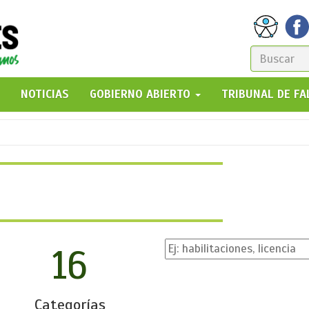
FORM
DE
GO!
NOTICIAS
GOBIERNO ABIERTO
TRIBUNAL DE F
BÚSQ
16
Categorías