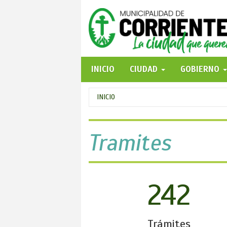
Pasar
al
contenido
principal
INICIO
CIUDAD
GOBIERNO
Se
INICIO
encuentra
usted
Tramites
aquí
242
Trámites