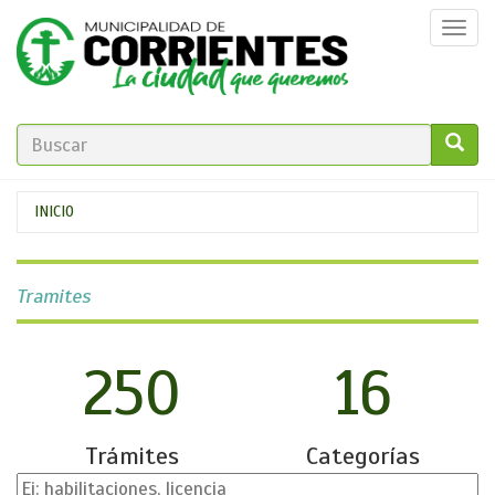
Pasar
Togg
al
navi
contenido
principal
FORMULARIO
DE
GO!
Se
INICIO
BÚSQUEDA
encuentra
usted
Tramites
aquí
250
16
Trámites
Categorías