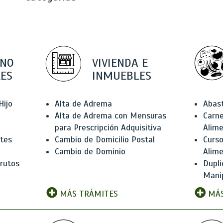
 NO
VIVIENDA E
ES
INMUEBLES
Hijo
Alta de Adrema
Abas
Alta de Adrema con Mensuras
Carne
para Prescripción Adquisitiva
Alim
ntes
Cambio de Domicilio Postal
Curso
Cambio de Dominio
Alim
rutos
Dupli
Manip
MÁS TRÁMITES
MÁS