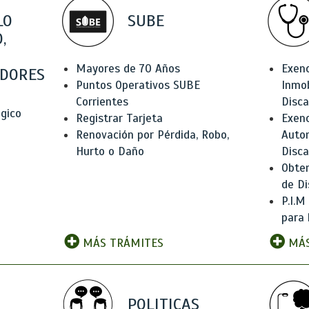
LO
SUBE
,
Mayores de 70 Años
Exen
DORES
Puntos Operativos SUBE
Inmob
Corrientes
Disc
ógico
Registrar Tarjeta
Exenc
Renovación por Pérdida, Robo,
Auto
Hurto o Daño
Disc
Obten
de Di
P.I.M
para 
MÁS TRÁMITES
MÁS
POLITICAS