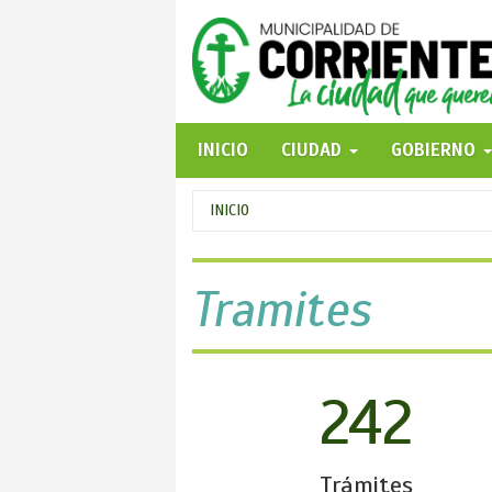
Pasar
al
contenido
principal
INICIO
CIUDAD
GOBIERNO
Se
INICIO
encuentra
usted
Tramites
aquí
242
Trámites