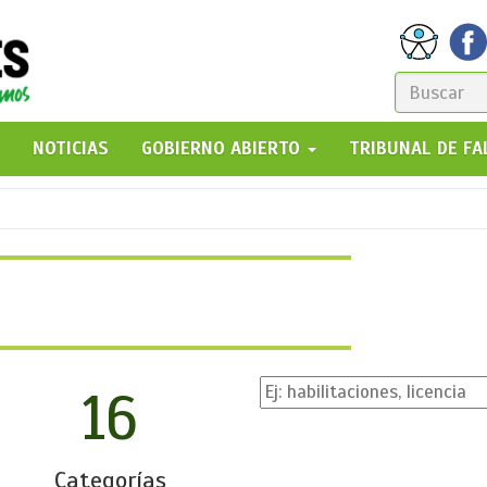
FORM
DE
GO!
NOTICIAS
GOBIERNO ABIERTO
TRIBUNAL DE F
BÚSQ
16
Categorías