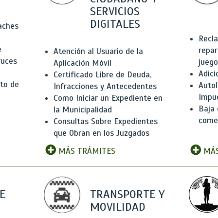
SERVICIOS
DIGITALES
Baches
Recla
e
repar
Atención al Usuario de la
ruces
juego
Aplicación Móvil
Adici
Certificado Libre de Deuda,
to de
Autol
Infracciones y Antecedentes
Impu
Como Iniciar un Expediente en
Baja 
la Municipalidad
comer
Consultas Sobre Expedientes
que Obran en los Juzgados
MÁS TRÁMITES
MÁS
E
TRANSPORTE Y
MOVILIDAD