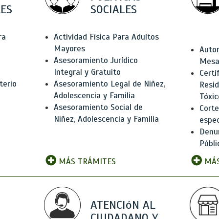
ES
SOCIALES
ra
Actividad Física Para Adultos
Mayores
Autor
Asesoramiento Jurídico
Mesas
Integral y Gratuito
Certi
terio
Asesoramiento Legal de Niñez,
Resid
Adolescencia y Familia
Tóxic
Asesoramiento Social de
Corte
Niñez, Adolescencia y Familia
espec
Denun
Públi
MÁS TRÁMITES
MÁS
ATENCIóN AL
CIUDADANO Y