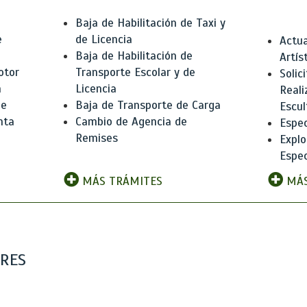
Baja de Habilitación de Taxi y
e
de Licencia
Actua
Baja de Habilitación de
Artís
otor
Transporte Escolar y de
Solic
n
Licencia
Reali
de
Baja de Transporte de Carga
Escul
nta
Cambio de Agencia de
Espec
Remises
Explo
Espec
MÁS TRÁMITES
MÁS
ARES