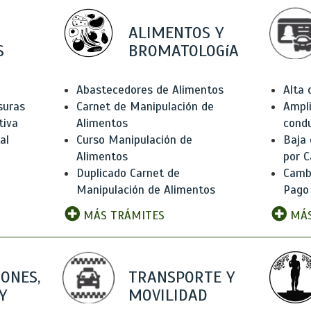
ALIMENTOS Y
S
BROMATOLOGíA
Abastecedores de Alimentos
Alta
suras
Carnet de Manipulación de
Ampli
tiva
Alimentos
condu
al
Curso Manipulación de
Baja
Alimentos
por C
Duplicado Carnet de
Camb
Manipulación de Alimentos
Pago
MÁS TRÁMITES
MÁS
IONES,
TRANSPORTE Y
Y
MOVILIDAD