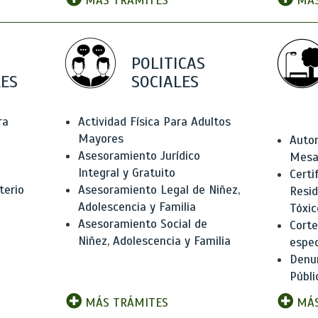
MÁS TRÁMITES
MÁS
POLITICAS
ES
SOCIALES
ra
Actividad Física Para Adultos
Mayores
Autor
Asesoramiento Jurídico
Mesas
Integral y Gratuito
Certi
terio
Asesoramiento Legal de Niñez,
Resid
Adolescencia y Familia
Tóxic
Asesoramiento Social de
Corte
Niñez, Adolescencia y Familia
espec
Denun
Públi
MÁS TRÁMITES
MÁS