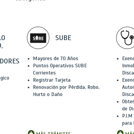
LO
SUBE
,
Mayores de 70 Años
Exen
DORES
Puntos Operativos SUBE
Inmob
Corrientes
Disc
ógico
Registrar Tarjeta
Exenc
Renovación por Pérdida, Robo,
Auto
Hurto o Daño
Disc
Obten
de Di
P.I.M
para 