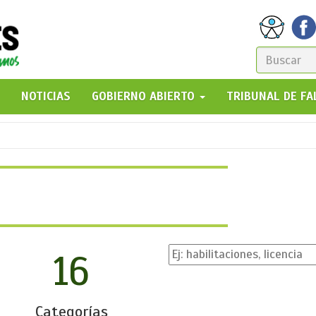
FORM
DE
GO!
NOTICIAS
GOBIERNO ABIERTO
TRIBUNAL DE F
BÚSQ
16
Categorías