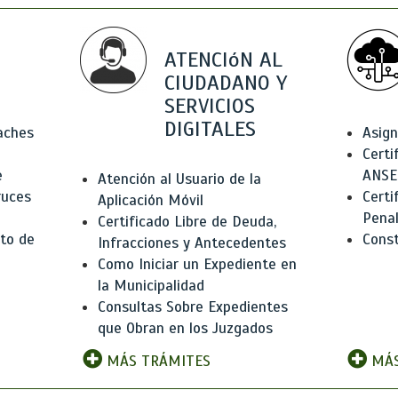
ATENCIóN AL
CIUDADANO Y
SERVICIOS
DIGITALES
Baches
Asign
Certi
e
ANSE
Atención al Usuario de la
ruces
Certi
Aplicación Móvil
Pena
Certificado Libre de Deuda,
to de
Const
Infracciones y Antecedentes
Como Iniciar un Expediente en
la Municipalidad
Consultas Sobre Expedientes
que Obran en los Juzgados
MÁS TRÁMITES
MÁS