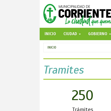
Pasar
al
contenido
principal
INICIO
CIUDAD
GOBIERNO
Se
INICIO
encuentra
usted
Tramites
aquí
250
Trámites