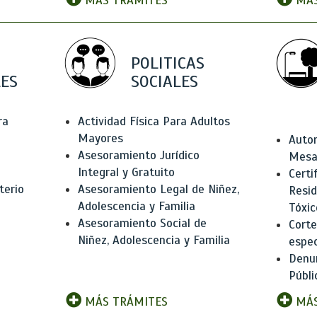
MÁS TRÁMITES
MÁS
POLITICAS
ES
SOCIALES
ra
Actividad Física Para Adultos
Mayores
Autor
Asesoramiento Jurídico
Mesas
Integral y Gratuito
Certi
terio
Asesoramiento Legal de Niñez,
Resid
Adolescencia y Familia
Tóxic
Asesoramiento Social de
Corte
Niñez, Adolescencia y Familia
espec
Denun
Públi
MÁS TRÁMITES
MÁS