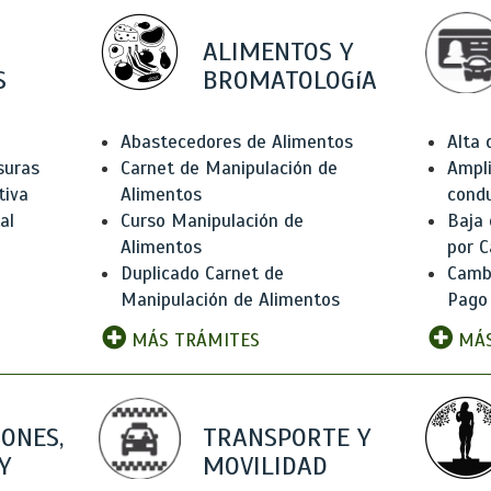
ALIMENTOS Y
S
BROMATOLOGíA
Abastecedores de Alimentos
Alta
suras
Carnet de Manipulación de
Ampli
tiva
Alimentos
condu
al
Curso Manipulación de
Baja
Alimentos
por C
Duplicado Carnet de
Camb
Manipulación de Alimentos
Pago
MÁS TRÁMITES
MÁS
IONES,
TRANSPORTE Y
Y
MOVILIDAD