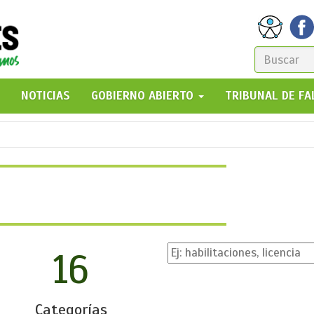
FORM
DE
GO!
NOTICIAS
GOBIERNO ABIERTO
TRIBUNAL DE F
BÚSQ
16
Categorías