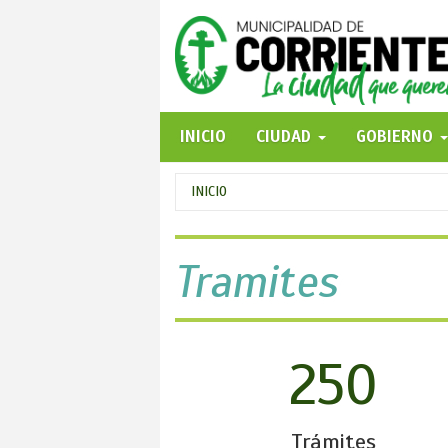
Pasar
al
contenido
principal
INICIO
CIUDAD
GOBIERNO
Se
INICIO
encuentra
usted
Tramites
aquí
250
Trámites