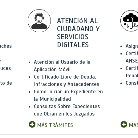
ATENCIóN AL
CIUDADANO Y
SERVICIOS
DIGITALES
Baches
Asign
Certi
e
ANSE
Atención al Usuario de la
ruces
Certi
Aplicación Móvil
Pena
Certificado Libre de Deuda,
to de
Const
Infracciones y Antecedentes
Como Iniciar un Expediente en
la Municipalidad
Consultas Sobre Expedientes
que Obran en los Juzgados
MÁS TRÁMITES
MÁS