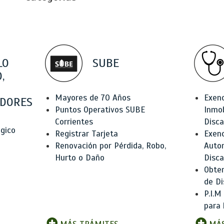
LO
SUBE
,
Mayores de 70 Años
Exen
DORES
Puntos Operativos SUBE
Inmob
Corrientes
Disc
ógico
Registrar Tarjeta
Exenc
Renovación por Pérdida, Robo,
Auto
Hurto o Daño
Disc
Obten
de Di
P.I.M
para 