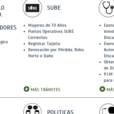
LO
SUBE
,
Mayores de 70 Años
Exen
DORES
Puntos Operativos SUBE
Inmob
Corrientes
Disc
ógico
Registrar Tarjeta
Exenc
Renovación por Pérdida, Robo,
Auto
Hurto o Daño
Disc
Obten
de Di
P.I.M
para 
MÁS TRÁMITES
MÁS
POLITICAS