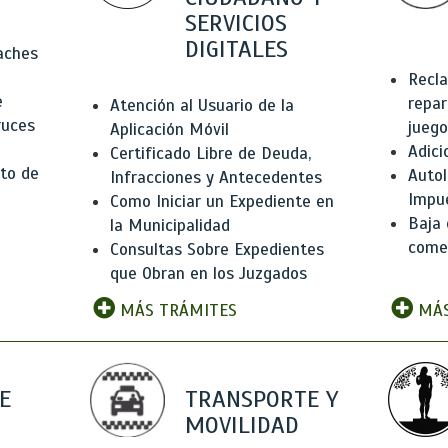
SERVICIOS
DIGITALES
Baches
Recla
e
repar
Atención al Usuario de la
ruces
juego
Aplicación Móvil
Adici
Certificado Libre de Deuda,
to de
Autol
Infracciones y Antecedentes
Impu
Como Iniciar un Expediente en
Baja 
la Municipalidad
comer
Consultas Sobre Expedientes
que Obran en los Juzgados
MÁS TRÁMITES
MÁS
E
TRANSPORTE Y
MOVILIDAD