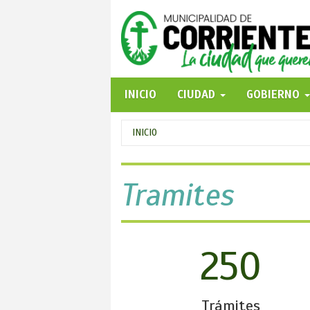
Pasar
al
contenido
principal
INICIO
CIUDAD
GOBIERNO
Se
INICIO
encuentra
usted
Tramites
aquí
250
Trámites