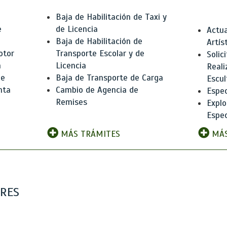
Baja de Habilitación de Taxi y
e
de Licencia
Actua
Baja de Habilitación de
Artís
otor
Transporte Escolar y de
Solic
n
Licencia
Reali
de
Baja de Transporte de Carga
Escul
nta
Cambio de Agencia de
Espec
Remises
Explo
Espec
MÁS TRÁMITES
MÁS
ARES