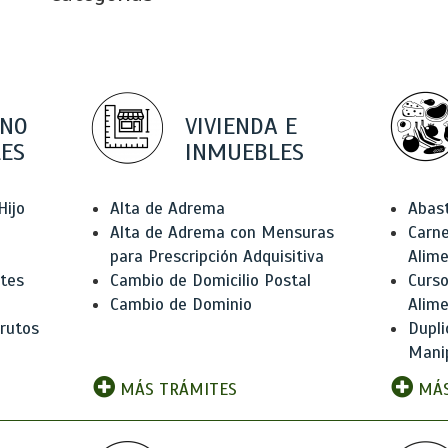
 NO
VIVIENDA E
ES
INMUEBLES
Hijo
Alta de Adrema
Abas
Alta de Adrema con Mensuras
Carne
para Prescripción Adquisitiva
Alim
ntes
Cambio de Domicilio Postal
Curso
Cambio de Dominio
Alim
rutos
Dupli
Manip
MÁS TRÁMITES
MÁS