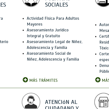
ES
SOCIALES
ra
Actividad Física Para Adultos
Mayores
Autor
Asesoramiento Jurídico
Mesas
Integral y Gratuito
Certi
terio
Asesoramiento Legal de Niñez,
Resid
Adolescencia y Familia
Tóxic
Asesoramiento Social de
Corte
Niñez, Adolescencia y Familia
espec
Denun
Públi
MÁS TRÁMITES
MÁS
ATENCIóN AL
CIUDADANO Y