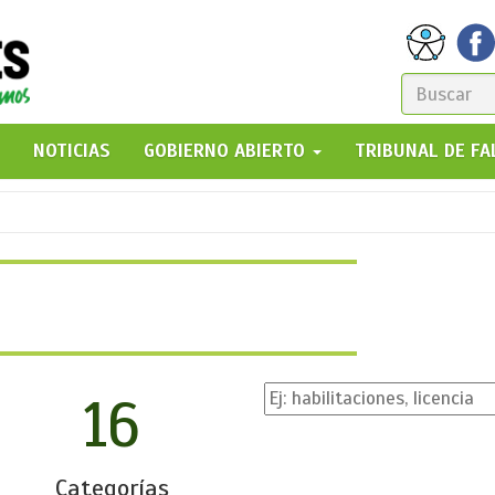
FORM
DE
GO!
NOTICIAS
GOBIERNO ABIERTO
TRIBUNAL DE F
BÚSQ
16
Categorías