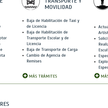
E
TRANSPORTE Y
MOVILIDAD
Baja de Habilitación de Taxi y
e
de Licencia
Actua
Baja de Habilitación de
Artís
otor
Transporte Escolar y de
Solic
n
Licencia
Reali
de
Baja de Transporte de Carga
Escul
nta
Cambio de Agencia de
Espec
Remises
Explo
Espec
MÁS TRÁMITES
MÁS
ARES