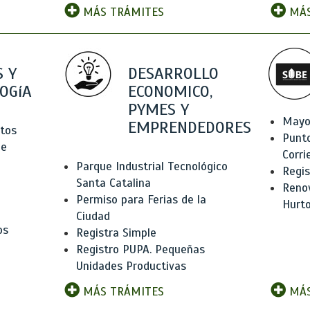
MÁS TRÁMITES
MÁS
 Y
DESARROLLO
OGíA
ECONOMICO,
PYMES Y
Mayo
EMPRENDEDORES
tos
Punt
de
Corri
Parque Industrial Tecnológico
Regis
Santa Catalina
Renov
Permiso para Ferias de la
Hurt
Ciudad
os
Registra Simple
Registro PUPA. Pequeñas
Unidades Productivas
MÁS TRÁMITES
MÁS