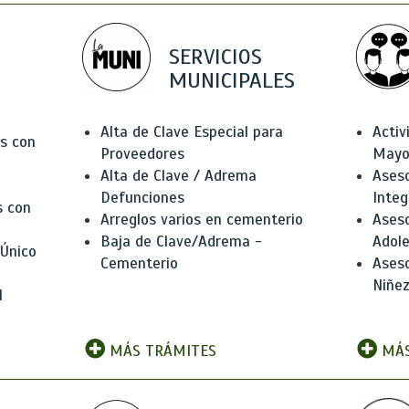
SERVICIOS
MUNICIPALES
Alta de Clave Especial para
Activ
as con
Proveedores
Mayo
Alta de Clave / Adrema
Aseso
Defunciones
Integ
s con
Arreglos varios en cementerio
Aseso
Baja de Clave/Adrema -
Adole
 Único
Cementerio
Aseso
Niñez
l
MÁS TRÁMITES
MÁS