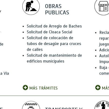
OBRAS
Y
PUBLICAS
Solicitud de Arreglo de Baches
Solicitud de Cloaca Social
r
Recla
Solicitud de colocación de
repar
tubos de desagüe para cruces
de
juego
de calles
Adici
Solicitud de mantenimiento de
Autol
edificios municipales
Impu
Baja 
a Vía
comer
MÁS TRÁMITES
MÁS