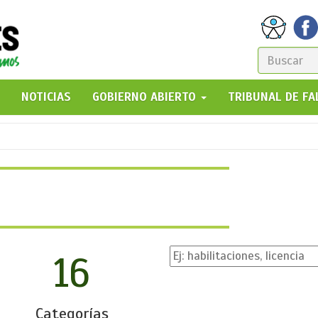
FORM
DE
GO!
NOTICIAS
GOBIERNO ABIERTO
TRIBUNAL DE F
BÚSQ
16
Categorías