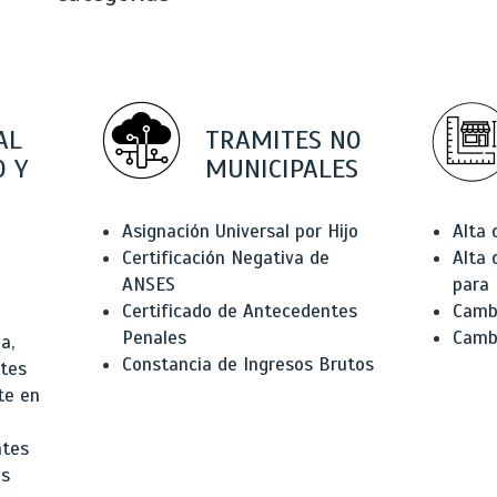
AL
TRAMITES NO
 Y
MUNICIPALES
Asignación Universal por Hijo
Alta
Certificación Negativa de
Alta
ANSES
para 
Certificado de Antecedentes
Cambi
Penales
Camb
a,
Constancia de Ingresos Brutos
ntes
te en
ntes
os