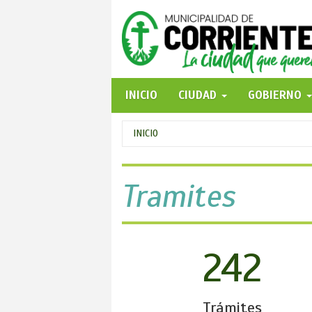
Pasar
al
contenido
principal
INICIO
CIUDAD
GOBIERNO
Se
INICIO
encuentra
usted
Tramites
aquí
242
Trámites