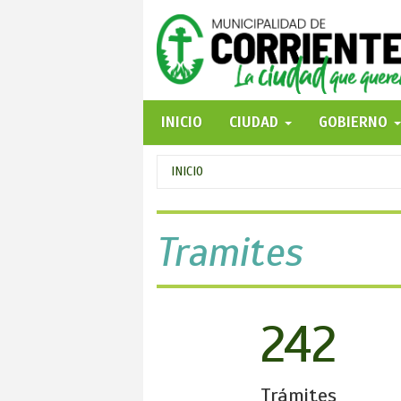
Pasar
al
contenido
principal
INICIO
CIUDAD
GOBIERNO
Se
INICIO
encuentra
usted
Tramites
aquí
242
Trámites