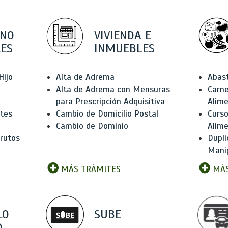
 NO
VIVIENDA E
ES
INMUEBLES
Hijo
Alta de Adrema
Abas
Alta de Adrema con Mensuras
Carne
para Prescripción Adquisitiva
Alim
ntes
Cambio de Domicilio Postal
Curso
Cambio de Dominio
Alim
rutos
Dupli
Manip
MÁS TRÁMITES
MÁS
LO
SUBE
,