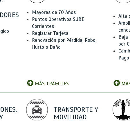
Mayores de 70 Años
DORES
Alta
Puntos Operativos SUBE
Ampli
Corrientes
condu
ógico
Registrar Tarjeta
Baja
Renovación por Pérdida, Robo,
por C
Hurto o Daño
Camb
Pago
MÁS TRÁMITES
MÁS
IONES,
TRANSPORTE Y
Y
MOVILIDAD