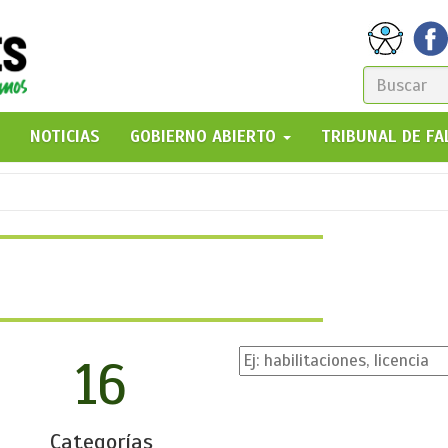
FORM
DE
GO!
NOTICIAS
GOBIERNO ABIERTO
TRIBUNAL DE F
BÚSQ
16
Categorías