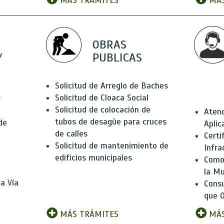
MÁS TRÁMITES
MÁS
OBRAS
Y
PUBLICAS
Solicitud de Arreglo de Baches
Solicitud de Cloaca Social
r
Solicitud de colocación de
Atenc
tubos de desagüe para cruces
de
Aplic
de calles
Certi
Solicitud de mantenimiento de
Infra
edificios municipales
Como 
la Mu
a Vía
Consu
que O
MÁS TRÁMITES
MÁS