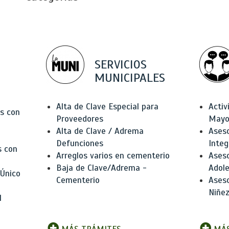
SERVICIOS
MUNICIPALES
Alta de Clave Especial para
Activ
as con
Proveedores
Mayo
Alta de Clave / Adrema
Aseso
Defunciones
Integ
s con
Arreglos varios en cementerio
Aseso
Baja de Clave/Adrema -
Adole
 Único
Cementerio
Aseso
Niñez
l