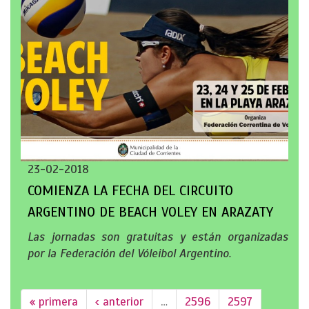
23-02-2018
COMIENZA LA FECHA DEL CIRCUITO
ARGENTINO DE BEACH VOLEY EN ARAZATY
Las jornadas son gratuitas y están organizadas
por la Federación del Vóleibol Argentino.
« primera
‹ anterior
…
2596
2597