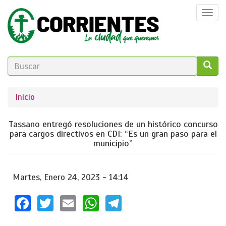
Pasar
Togg
al
navi
contenido
principal
FORMULARIO
DE
GO!
Se
Inicio
BÚSQUEDA
encuentra
Tassano entregó resoluciones de un histórico concurso
usted
para cargos directivos en CDI: “Es un gran paso para el
municipio”
aquí
Martes, Enero 24, 2023 - 14:14
Facebook
Twitter
Email
WhatsApp
Telegram