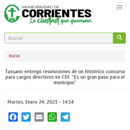
Pasar
Togg
al
navi
contenido
principal
FORMULARIO
DE
GO!
Se
Inicio
BÚSQUEDA
encuentra
Tassano entregó resoluciones de un histórico concurso
usted
para cargos directivos en CDI: “Es un gran paso para el
municipio”
aquí
Martes, Enero 24, 2023 - 14:14
Facebook
Twitter
Email
WhatsApp
Telegram