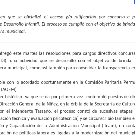
en que se oficializó el acceso y/o ratificación por concurso a p
 Desarrollo Infantil. El proceso se cumplió con el objetivo de brinda
era municipal.
tregó este martes las resoluciones para cargos directivos concursa
CDI), una actividad que se desarrolló con el objetivo de brindar
era municipal, como así también para consolidar la transparencia en 
e con lo acordado oportunamente en la Comisión Paritaria Perma
s (AOEM)
er histórico -ya que se da por primera vez- contempló puestos de d
Dirección General de la Niñez, en la órbita de la Secretaría de Cultu
r el intendente Tassano, el proceso constó de sucesivas etapas 
ación técnica y evaluación psicotécnica) y se circunscribió también 
ión y Capacitación de la Administración Municipal (Ifcam), en con
tación de políticas laborales ligadas a la modernización del municip