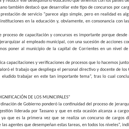
 y reducir ese desequilibrio educativo que tenemos con los países de
sano también destacó que desarrollar este tipo de concursos por carg
 prestación de servicio “parece algo simple, pero en realidad es a
instituciones en la educación y, obviamente, en consonancia con las
ste proceso de capacitación y concursos es importante porque desd
y jerarquizar al empleado municipal, con una sucesión de acciones con
mos poner al municipio de la capital de Corrientes en un nivel de
ca capacitaciones y verificaciones de procesos que lo hacemos junto
loró el trabajo que despliega el personal directivo y docente de los
 eludido trabajar en este tan importante tema”, tras lo cual conclu
DIGNIFICACIÓN DE LOS MUNICIPALES”
ordinación de Gobierno ponderó la continuidad del proceso de jerarqu
estión liderada por Tassano y que en esta ocasión alcanza a cargos 
 ya que es la primera vez que se realiza un concurso de cargos di
 las agentes que desempeñan estas tareas, en todos los niveles”, indi