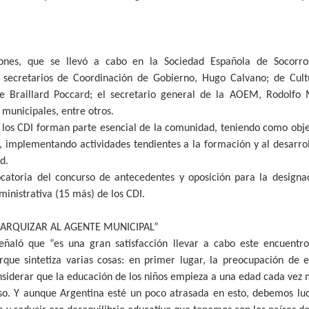
ones, que se llevó a cabo en la Sociedad Española de Socorro
os secretarios de Coordinación de Gobierno, Hugo Calvano; de Cult
e Braillard Poccard; el secretario general de la AOEM, Rodolfo Me
 municipales, entre otros.
e los CDI forman parte esencial de la comunidad, teniendo como obje
, implementando actividades tendientes a la formación y al desarrol
d.
catoria del concurso de antecedentes y oposición para la designac
inistrativa (15 más) de los CDI.
ARQUIZAR AL AGENTE MUNICIPAL”
señaló que “es una gran satisfacción llevar a cabo este encuentr
orque sintetiza varias cosas: en primer lugar, la preocupación de 
siderar que la educación de los niños empieza a una edad cada vez
so. Y aunque Argentina esté un poco atrasada en esto, debemos luc