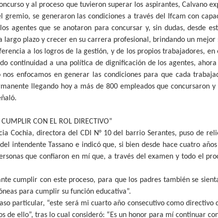
concurso y al proceso que tuvieron superar los aspirantes, Calvano e
l gremio, se generaron las condiciones a través del Ifcam con cap
los agentes que se anotaron para concursar y, sin dudas, desde e
a largo plazo y crecer en su carrera profesional, brindando un mejor s
ferencia a los logros de la gestión, y de los propios trabajadores, en
o continuidad a una política de dignificación de los agentes, ahora
o nos enfocamos en generar las condiciones para que cada trabaj
permanente llegando hoy a más de 800 empleados que concursaron y
eñaló.
 CUMPLIR CON EL ROL DIRECTIVO”
cia Cochia, directora del CDI N° 10 del barrio Serantes, puso de rel
 del intendente Tassano e indicó que, si bien desde hace cuatro años
ersonas que confiaron en mí que, a través del examen y todo el pro
nte cumplir con este proceso, para que los padres también se sient
dóneas para cumplir su función educativa”.
aso particular, “este será mi cuarto año consecutivo como directiv
s de ello”, tras lo cual consideró: “Es un honor para mí continuar con