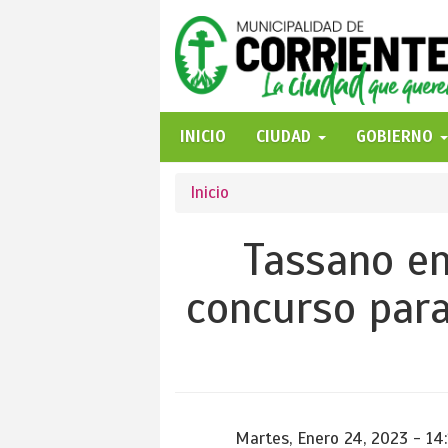
Pasar
al
contenido
principal
INICIO
CIUDAD
GOBIERNO
Se
Inicio
encuentra
Tassano en
usted
concurso para
aquí
Martes, Enero 24, 2023 - 14