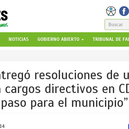
FORM
DE
GO!
NOTICIAS
GOBIERNO ABIERTO
TRIBUNAL DE F
BÚSQ
tregó resoluciones de u
 cargos directivos en CD
paso para el municipio”
:14