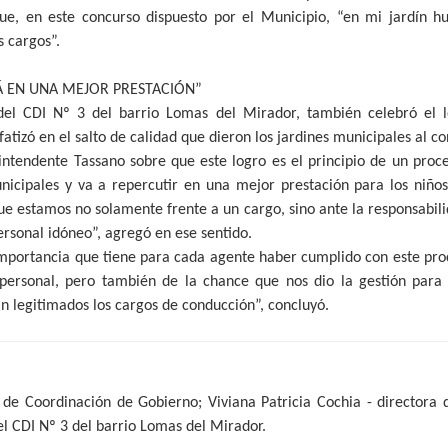
que, en este concurso dispuesto por el Municipio, “en mi jardín h
 cargos”.
Á EN UNA MEJOR PRESTACIÓN”
del CDI Nº 3 del barrio Lomas del Mirador, también celebró el 
atizó en el salto de calidad que dieron los jardines municipales al c
intendente Tassano sobre que este logro es el principio de un proc
nicipales y va a repercutir en una mejor prestación para los niños 
e estamos no solamente frente a un cargo, sino ante la responsabil
personal idóneo”, agregó en ese sentido.
importancia que tiene para cada agente haber cumplido con este p
 personal, pero también de la chance que nos dio la gestión para 
án legitimados los cargos de conducción”, concluyó.
 de Coordinación de Gobierno; Viviana Patricia Cochia - directora d
el CDI Nº 3 del barrio Lomas del Mirador.