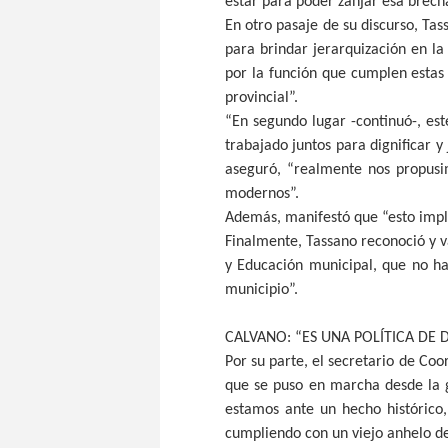
estar para poder zanjar esa brecha
En otro pasaje de su discurso, Tas
para brindar jerarquización en la
por la función que cumplen estas 
provincial”.
“En segundo lugar -continuó-, e
trabajado juntos para dignificar 
aseguró, “realmente nos propusi
modernos”.
Además, manifestó que “esto impli
Finalmente, Tassano reconoció y va
y Educación municipal, que no ha
municipio”.
CALVANO: “ES UNA POLÍTICA DE 
Por su parte, el secretario de Co
que se puso en marcha desde la g
estamos ante un hecho histórico,
cumpliendo con un viejo anhelo de