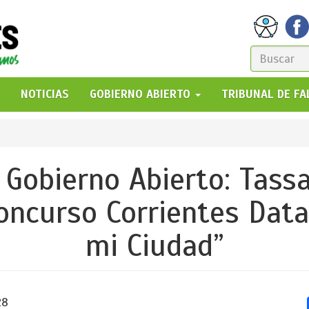
FORM
DE
GO!
NOTICIAS
GOBIERNO ABIERTO
TRIBUNAL DE F
BÚSQ
Gobierno Abierto: Tass
oncurso Corrientes Data
mi Ciudad”
28