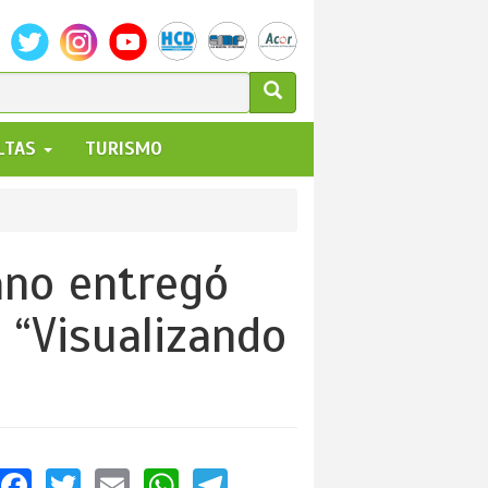
ULARIO
ALTAS
TURISMO
UEDA
ano entregó
 “Visualizando
Facebook
Twitter
Email
WhatsApp
Telegram