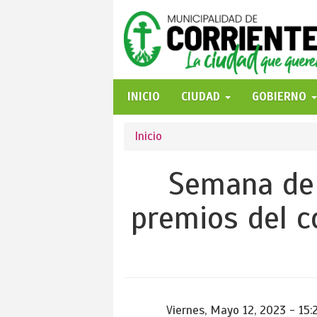
Pasar
al
contenido
principal
INICIO
CIUDAD
GOBIERNO
Se
Inicio
encuentra
Semana de 
usted
premios del c
aquí
Viernes, Mayo 12, 2023 - 15: