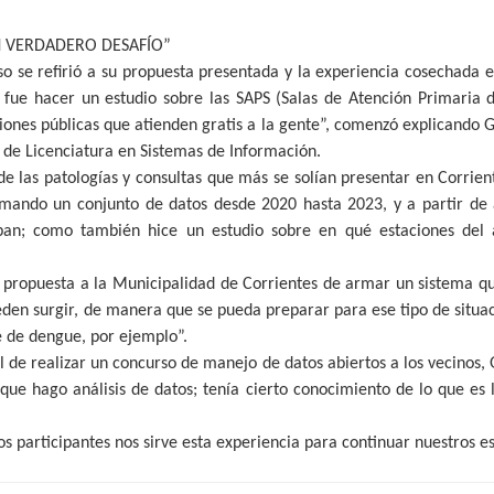
N VERDADERO DESAFÍO”
so se refirió a su propuesta presentada y la experiencia cosechada e
l fue hacer un estudio sobre las SAPS (Salas de Atención Primaria d
ciones públicas que atienden gratis a la gente”, comenzó explicando 
o de Licenciatura en Sistemas de Información.
de las patologías y consultas que más se solían presentar en Corrien
omando un conjunto de datos desde 2020 hasta 2023, y a partir de a
ban; como también hice un estudio sobre en qué estaciones del 
la propuesta a la Municipalidad de Corrientes de armar un sistema q
den surgir, de manera que se pueda preparar para ese tipo de situac
e de dengue, por ejemplo”.
al de realizar un concurso de manejo de datos abiertos a los vecinos
 que hago análisis de datos; tenía cierto conocimiento de lo que e
os participantes nos sirve esta experiencia para continuar nuestros e