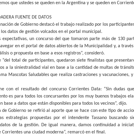
mos que ustedes se queden en la Argentina y se queden en Corriente
DADERA FUENTE DE DATOS
inación de Gobierno destacó el trabajo realizado por los participante
os datos de gestión volcados en el portal municipal.
s expectativas, un concurso del que tomaron parte más de 130 part
navegar en el portal de datos abiertos de la Municipalidad y, a través
lisis o propuesta en base a esos registros”, consideró.
 “del total de participantes, quedaron siete finalistas que presenta
os a la siniestralidad vial en base a la cantidad de multas de tránsito
rama Mascotas Saludables que realiza castraciones y vacunaciones, 
me con el resultado del concurso Corrientes Data: “Sin dudas qu
ento es para todos los concursantes por los muy buenos trabajos el
 base a datos que están disponibles para todos los vecinos”, dijo.
 de Gobierno se refirió al aporte que se hace con este tipo de acc
 las estrategias propuestas por el intendente Tassano buscando s
datos de la gestión. De igual manera, damos continuidad a iniciat
e Corrientes una ciudad moderna”, remarcó en el final.