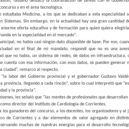
asión, Tassano destacó la coordinación de tareas con el Gobierno
 concurso y en el área tecnológica.
o estudiaba Medicina, a los que se dedicaban a esta especialidad 
 Sistemas. Sin embargo, en la actualidad hay una gran cantidad de
 enorme oferta educativa y de formación para quien quiera elegirla
manda en la especialidad en el mercado”.
icipal, no había casi ningún dato disponible de base. Por eso, cu
ciudad en el final de mi mandato, respondí que no es una aveni
ad que no había, un sistema de redes, de datos en infraestructura, ca
se cuenta con esa información, con esos datos, se pueden generar n
la ciudad”, remarcó al respecto.
 “la labor del Gobierno provincial y el gobernador Gustavo Vald
la provincia, llegando a cada rincón”, sobre lo cual interpretó que “e
udad y la provincia”.
 jóvenes, les señaló que “las mentes de profesionales que desarrolla
 como director del Instituto de Cardiología de Corrientes.
ó a los ganadores del concurso, a los docentes, los organizadores y al 
co de Corrientes y a dar elementos de valor agregado en distint
servando muchas de nuestras energías para el desarrollo tecnológi