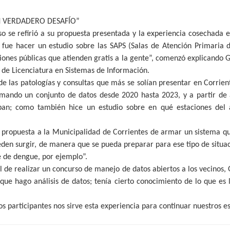
N VERDADERO DESAFÍO”
so se refirió a su propuesta presentada y la experiencia cosechada e
l fue hacer un estudio sobre las SAPS (Salas de Atención Primaria d
ciones públicas que atienden gratis a la gente”, comenzó explicando 
o de Licenciatura en Sistemas de Información.
de las patologías y consultas que más se solían presentar en Corrien
omando un conjunto de datos desde 2020 hasta 2023, y a partir de a
ban; como también hice un estudio sobre en qué estaciones del 
la propuesta a la Municipalidad de Corrientes de armar un sistema q
den surgir, de manera que se pueda preparar para ese tipo de situac
e de dengue, por ejemplo”.
al de realizar un concurso de manejo de datos abiertos a los vecinos
 que hago análisis de datos; tenía cierto conocimiento de lo que e
os participantes nos sirve esta experiencia para continuar nuestros e