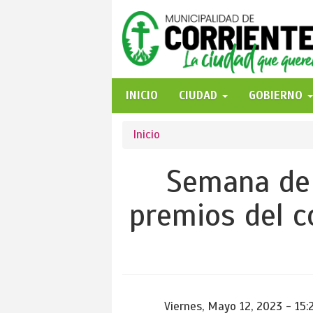
Pasar
al
contenido
principal
INICIO
CIUDAD
GOBIERNO
Se
Inicio
encuentra
Semana de 
usted
premios del c
aquí
Viernes, Mayo 12, 2023 - 15: