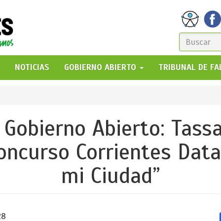
FORM
DE
GO!
NOTICIAS
GOBIERNO ABIERTO
TRIBUNAL DE F
BÚSQ
Gobierno Abierto: Tass
oncurso Corrientes Data
mi Ciudad”
28