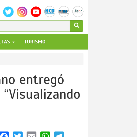
ULARIO
ALTAS
TURISMO
UEDA
ano entregó
 “Visualizando
Facebook
Twitter
Email
WhatsApp
Telegram