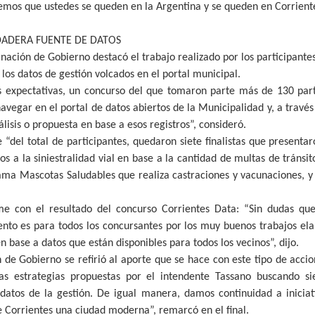
mos que ustedes se queden en la Argentina y se queden en Corriente
DADERA FUENTE DE DATOS
inación de Gobierno destacó el trabajo realizado por los participante
os datos de gestión volcados en el portal municipal.
s expectativas, un concurso del que tomaron parte más de 130 part
navegar en el portal de datos abiertos de la Municipalidad y, a través
lisis o propuesta en base a esos registros”, consideró.
 “del total de participantes, quedaron siete finalistas que presenta
os a la siniestralidad vial en base a la cantidad de multas de tránsito
rama Mascotas Saludables que realiza castraciones y vacunaciones, 
me con el resultado del concurso Corrientes Data: “Sin dudas qu
ento es para todos los concursantes por los muy buenos trabajos el
 base a datos que están disponibles para todos los vecinos”, dijo.
 de Gobierno se refirió al aporte que se hace con este tipo de acc
 las estrategias propuestas por el intendente Tassano buscando s
datos de la gestión. De igual manera, damos continuidad a iniciat
e Corrientes una ciudad moderna”, remarcó en el final.