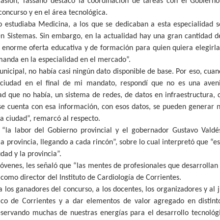
asión, Tassano destacó la coordinación de tareas con el Gobierno
 concurso y en el área tecnológica.
o estudiaba Medicina, a los que se dedicaban a esta especialidad 
 Sistemas. Sin embargo, en la actualidad hay una gran cantidad de
 enorme oferta educativa y de formación para quien quiera elegirla
manda en la especialidad en el mercado”.
icipal, no había casi ningún dato disponible de base. Por eso, cu
ciudad en el final de mi mandato, respondí que no es una aveni
ad que no había, un sistema de redes, de datos en infraestructura, ca
se cuenta con esa información, con esos datos, se pueden generar n
la ciudad”, remarcó al respecto.
 “la labor del Gobierno provincial y el gobernador Gustavo Vald
la provincia, llegando a cada rincón”, sobre lo cual interpretó que “e
udad y la provincia”.
 jóvenes, les señaló que “las mentes de profesionales que desarrolla
 como director del Instituto de Cardiología de Corrientes.
ó a los ganadores del concurso, a los docentes, los organizadores y al 
co de Corrientes y a dar elementos de valor agregado en distint
servando muchas de nuestras energías para el desarrollo tecnológi