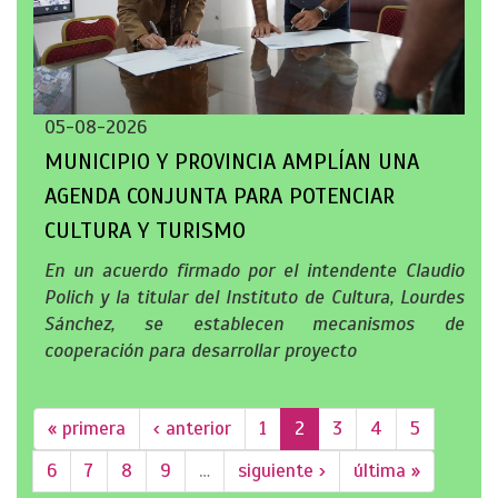
05-08-2026
MUNICIPIO Y PROVINCIA AMPLÍAN UNA
AGENDA CONJUNTA PARA POTENCIAR
CULTURA Y TURISMO
En un acuerdo firmado por el intendente Claudio
Polich y la titular del Instituto de Cultura, Lourdes
Sánchez, se establecen mecanismos de
cooperación para desarrollar proyecto
« primera
‹ anterior
1
2
3
4
5
6
7
8
9
…
siguiente ›
última »