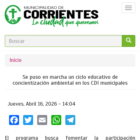
Pasar
Togg
al
navi
contenido
principal
FORMULARIO
DE
GO!
Se
Inicio
BÚSQUEDA
encuentra
Se puso en marcha un ciclo educativo de
usted
concientización ambiental en los CDI municipales
aquí
Jueves, Abril 16, 2026 - 14:04
Facebook
Twitter
Email
WhatsApp
Telegram
El programa busca fomentar la participación