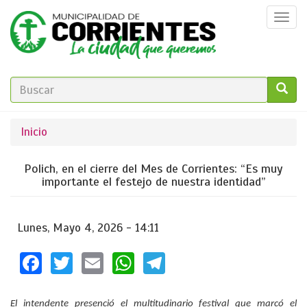
Pasar
Togg
al
navi
contenido
principal
FORMULARIO
DE
GO!
Se
Inicio
BÚSQUEDA
encuentra
Polich, en el cierre del Mes de Corrientes: “Es muy
usted
importante el festejo de nuestra identidad”
aquí
Lunes, Mayo 4, 2026 - 14:11
Facebook
Twitter
Email
WhatsApp
Telegram
El intendente presenció el multitudinario festival que marcó el