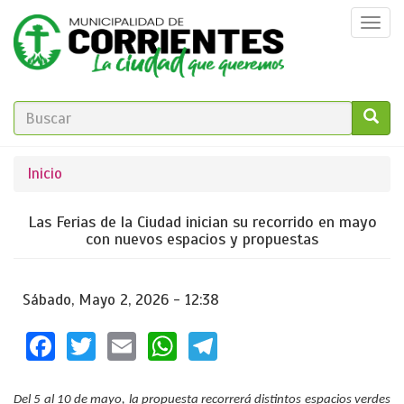
Pasar
Togg
al
navi
contenido
principal
FORMULARIO
DE
GO!
Se
Inicio
BÚSQUEDA
encuentra
Las Ferias de la Ciudad inician su recorrido en mayo
usted
con nuevos espacios y propuestas
aquí
Sábado, Mayo 2, 2026 - 12:38
Facebook
Twitter
Email
WhatsApp
Telegram
Del 5 al 10 de mayo, la propuesta recorrerá distintos espacios verdes