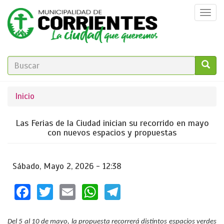
Pasar
Togg
al
navi
contenido
principal
FORMULARIO
DE
GO!
Se
Inicio
BÚSQUEDA
encuentra
Las Ferias de la Ciudad inician su recorrido en mayo
usted
con nuevos espacios y propuestas
aquí
Sábado, Mayo 2, 2026 - 12:38
Facebook
Twitter
Email
WhatsApp
Telegram
Del 5 al 10 de mayo, la propuesta recorrerá distintos espacios verdes