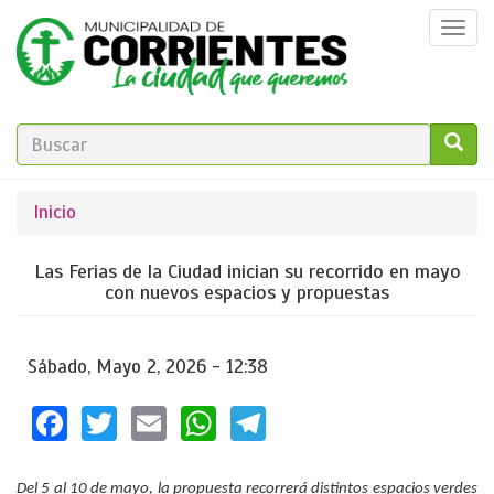
Pasar
Togg
al
navi
contenido
principal
FORMULARIO
DE
GO!
Se
Inicio
BÚSQUEDA
encuentra
Las Ferias de la Ciudad inician su recorrido en mayo
usted
con nuevos espacios y propuestas
aquí
Sábado, Mayo 2, 2026 - 12:38
Facebook
Twitter
Email
WhatsApp
Telegram
Del 5 al 10 de mayo, la propuesta recorrerá distintos espacios verdes