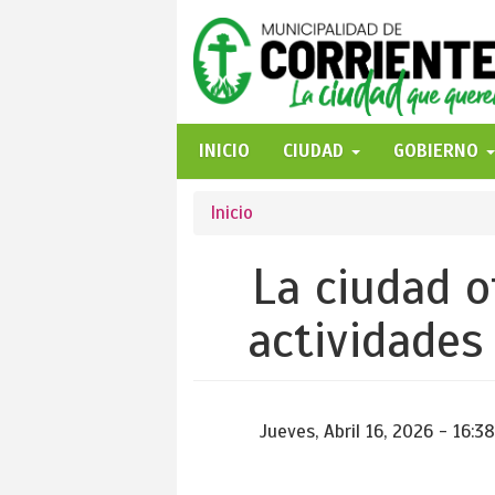
Pasar
al
contenido
principal
INICIO
CIUDAD
GOBIERNO
Se
Inicio
encuentra
La ciudad 
usted
actividades 
aquí
Jueves, Abril 16, 2026 - 16:38