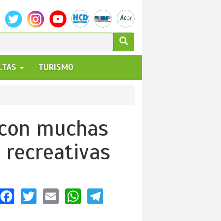
ULARIO
ALTAS
TURISMO
UEDA
 con muchas
 recreativas
Facebook
Twitter
Email
WhatsApp
Telegram