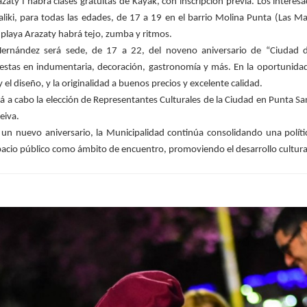
aty I habrá clases gratuitas de Kayak, con inscripción previa. Los interesad
i, para todas las edades, de 17 a 19 en el barrio Molina Punta (Las Mar
 playa Arazaty habrá tejo, zumba y ritmos.
é Hernández será sede, de 17 a 22, del noveno aniversario de “Ciudad 
stas en indumentaria, decoración, gastronomía y más. En la oportunidad
el diseño, y la originalidad a buenos precios y excelente calidad.
rá a cabo la elección de Representantes Culturales de la Ciudad en Punta S
Leiva.
un nuevo aniversario, la Municipalidad continúa consolidando una política
spacio público como ámbito de encuentro, promoviendo el desarrollo cultural,