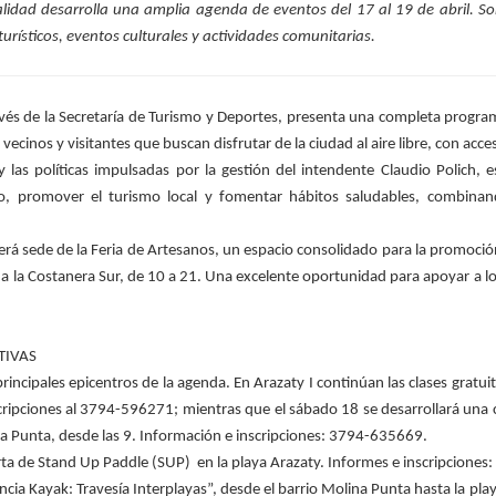
alidad desarrolla una amplia agenda de eventos del 17 al 19 de abril. So
 turísticos, eventos culturales y actividades comunitarias.
avés de la Secretaría de Turismo y Deportes, presenta una completa program
inos y visitantes que buscan disfrutar de la ciudad al aire libre, con acceso
las políticas impulsadas por la gestión del intendente Claudio Polich, e
ico, promover el turismo local y fomentar hábitos saludables, combinan
 será sede de la Feria de Artesanos, un espacio consolidado para la promoció
 a la Costanera Sur, de 10 a 21. Una excelente oportunidad para apoyar a l
TIVAS
rincipales epicentros de la agenda. En Arazaty I continúan las clases gratui
cripciones al 3794-596271; mientras que el sábado 18 se desarrollará una c
na Punta, desde las 9. Información e inscripciones: 3794-635669.
rta de Stand Up Paddle (SUP) en la playa Arazaty. Informes e inscripcione
encia Kayak: Travesía Interplayas”, desde el barrio Molina Punta hasta la pla