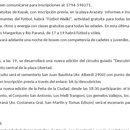
eben comunicarse para inscripciones al: 3794-596271.
tuitas de Kayak, con inscripción previa, en la playa Arazaty. Informes e i
mantes del fútbol, habrá “Fútbol Waliki”, actividad gratuita para todas las
 ritmo y energía con clases gratuitas para todas las edades. En esta última
as Margaritas y Río Paraná, de 17 a 19 habrá fútbol y vóley.
llevará adelante una noche de boxeo con competencia de cadetes y juveniles.
, a las 19, se desarrollará una nueva edición del circuito guiado “Descubrí
 central de la plaza Libertad.
cuito será el cementerio San Juan Bautista (Av. Alberdi 2900) con punto de 
inscripción previa a través del enlace: bit.ly/descubrictes
a nueva edición de la Peña de la Ciudad, desde las 18:30 participarán: el b
o, el Conjunto San Antonio, Los Melli Trangoni, Los gemelos Vallejos, los
araná (Av. Costanera Gral. San Martin y Tomas Edison) será el escenario par
S