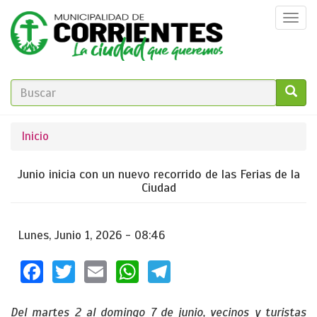
Pasar
Togg
al
navi
contenido
principal
FORMULARIO
DE
GO!
Se
Inicio
BÚSQUEDA
encuentra
Junio inicia con un nuevo recorrido de las Ferias de la
usted
Ciudad
aquí
Lunes, Junio 1, 2026 - 08:46
Facebook
Twitter
Email
WhatsApp
Telegram
Del martes 2 al domingo 7 de junio, vecinos y turistas