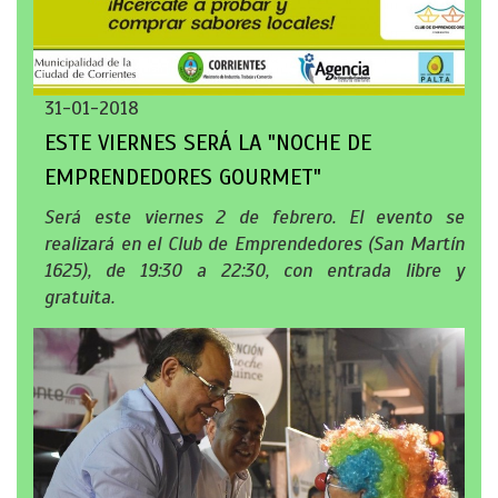
31-01-2018
ESTE VIERNES SERÁ LA "NOCHE DE
EMPRENDEDORES GOURMET"
Será este viernes 2 de febrero. El evento se
realizará en el Club de Emprendedores (San Martín
1625), de 19:30 a 22:30, con entrada libre y
gratuita.