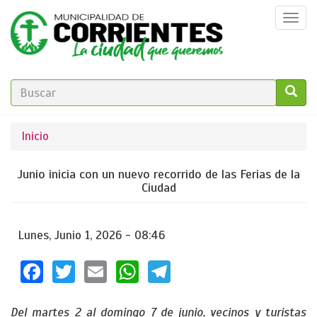
Pasar
Togg
al
navi
contenido
principal
FORMULARIO
DE
GO!
Se
Inicio
BÚSQUEDA
encuentra
Junio inicia con un nuevo recorrido de las Ferias de la
usted
Ciudad
aquí
Lunes, Junio 1, 2026 - 08:46
Facebook
Twitter
Email
WhatsApp
Telegram
Del martes 2 al domingo 7 de junio, vecinos y turistas