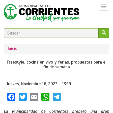
Pasar
Togg
al
navi
contenido
principal
FORMULARIO
DE
GO!
Se
Inicio
BÚSQUEDA
encuentra
Freestyle, cocina en vivo y ferias, propuestas para el
usted
fin de semana
aquí
Jueves, Noviembre 16, 2023 - 13:19
Facebook
Twitter
Email
WhatsApp
Telegram
La Municipalidad de Corrientes preparó una gran