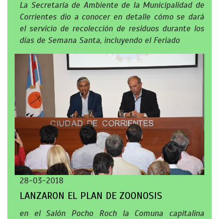
La Secretaría de Ambiente de la Municipalidad de
Corrientes dio a conocer en detalle cómo se dará
el servicio de recolección de residuos durante los
días de Semana Santa, incluyendo el Feriado
28-03-2018
LANZARON EL PLAN DE ZOONOSIS
en el Salón Pocho Roch la Comuna capitalina