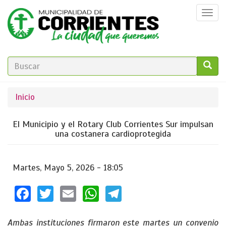
Pasar
Togg
al
navi
contenido
principal
FORMULARIO
DE
GO!
Se
Inicio
BÚSQUEDA
encuentra
El Municipio y el Rotary Club Corrientes Sur impulsan
usted
una costanera cardioprotegida
aquí
Martes, Mayo 5, 2026 - 18:05
Facebook
Twitter
Email
WhatsApp
Telegram
Ambas instituciones firmaron este martes un convenio