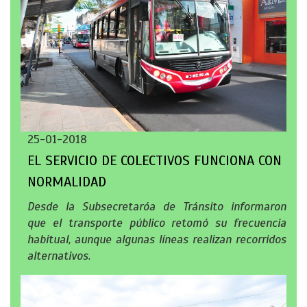
25-01-2018
EL SERVICIO DE COLECTIVOS FUNCIONA CON
NORMALIDAD
Desde la Subsecretaróa de Tránsito informaron
que el transporte público retomó su frecuencia
habitual, aunque algunas líneas realizan recorridos
alternativos.