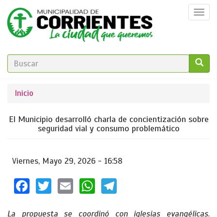
Pasar
Togg
al
navi
contenido
principal
FORMULARIO
DE
GO!
Se
Inicio
BÚSQUEDA
encuentra
El Municipio desarrolló charla de concientización sobre
usted
seguridad vial y consumo problemático
aquí
Viernes, Mayo 29, 2026 - 16:58
Facebook
Twitter
Email
WhatsApp
Telegram
La propuesta se coordinó con iglesias evangélicas.