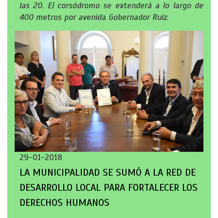
las 20. El corsódromo se extenderá a lo largo de
400 metros por avenida Gobernador Ruiz.
29-01-2018
LA MUNICIPALIDAD SE SUMÓ A LA RED DE
DESARROLLO LOCAL PARA FORTALECER LOS
DERECHOS HUMANOS