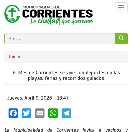
Pasar
Togg
al
navi
contenido
principal
FORMULARIO
DE
GO!
Se
Inicio
BÚSQUEDA
encuentra
El Mes de Corrientes se vive con deportes en las
usted
playas, ferias y recorridos guiados
aquí
Jueves, Abril 9, 2026 - 18:47
Facebook
Twitter
Email
WhatsApp
Telegram
La Municipalidad de Corrientes invita a vecinos y