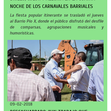
NOCHE DE LOS CARNAVALES BARRIALES
La fiesta popular itinerante se trasladó el jueves
al Barrio Pío X, donde el público disfrutó del desfile
de comparsas, agrupaciones musicales y
humorísticas.
09-02-2018