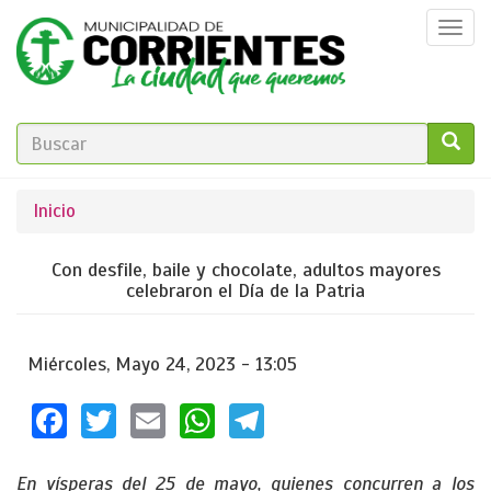
Pasar
Togg
al
navi
contenido
principal
FORMULARIO
DE
GO!
Se
Inicio
BÚSQUEDA
encuentra
Con desfile, baile y chocolate, adultos mayores
usted
celebraron el Día de la Patria
aquí
Miércoles, Mayo 24, 2023 - 13:05
Facebook
Twitter
Email
WhatsApp
Telegram
En vísperas del 25 de mayo, quienes concurren a los